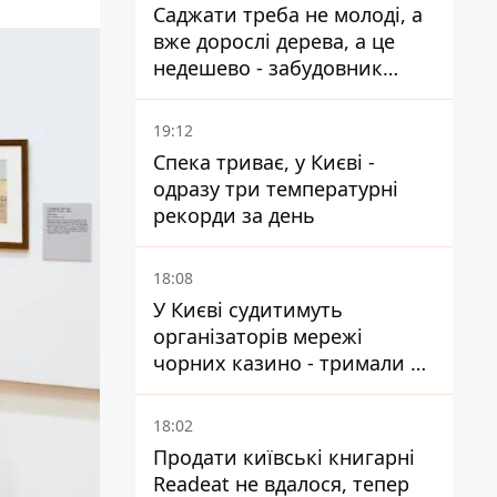
Саджати треба не молоді, а
вже дорослі дерева, а це
недешево - забудовник
Ніконов
19:12
Спека триває, у Києві -
одразу три температурні
рекорди за день
18:08
У Києві судитимуть
організаторів мережі
чорних казино - тримали 39
закладів
18:02
Продати київські книгарні
Readeat не вдалося, тепер