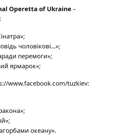
al Operetta of Ukraine
–
:
інатра»;
відь чоловікові...»;
заради перемоги»;
кий ярмарок»;
s://www.facebook.com/tuzkiev
:
ракона»;
ий»;
агорбами океану».