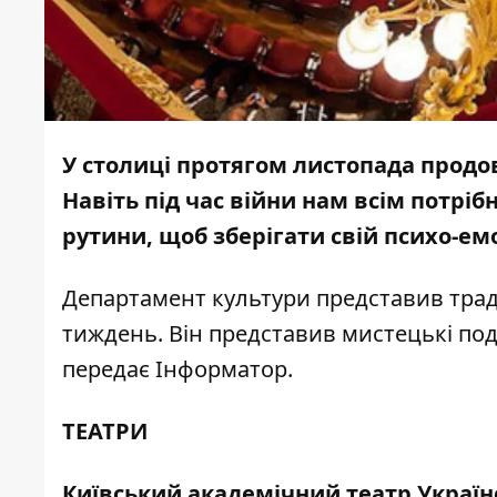
У столиці протягом листопада продо
Навіть під час війни нам всім потріб
рутини, щоб зберігати свій психо-ем
Департамент культури
представив
трад
тиждень. Він представив мистецькі події
передає
Інформатор
.
ТЕАТРИ
Київський академічний театр Україн