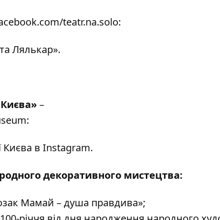
acebook.com/teatr.na.solo
:
 та Лялькар».
 Києва»
–
museum
:
ї Києва в Instagram.
ародного декоративного мистецтва:
озак Мамай – душа правдива»;
 100-річчя від дня народження народного ху