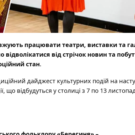
вжують працювати театри, виставки та га
но відволікатися від стрічок новин та побут
оційний стан
.
иційний дайджест культурних подій на наст
, що відбудуться у столиці з 7 по 13 листопад
ського фольклору «Берегиня» –