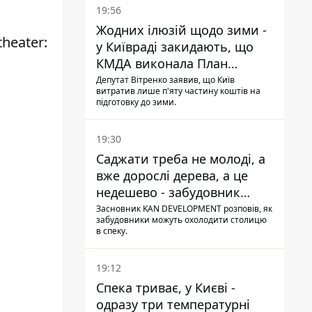
19:56
Жодних ілюзій щодо зими -
theater
:
у Київраді закидають, що
КМДА виконала План
стійкості на 20%
Депутат Вітренко заявив, що Київ
витратив лише п'яту частину коштів на
підготовку до зими.
19:30
Саджати треба не молоді, а
вже дорослі дерева, а це
недешево - забудовник
Ніконов
Засновник KAN DEVELOPMENT розповів, як
забудовники можуть охолодити столицю
в спеку.
19:12
Спека триває, у Києві -
одразу три температурні