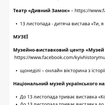
Театр «Дивний Замок»
–
https://www.f
13 листопада - дитяча вистава «Ти, я
МУЗЕЇ
Музейно-виставковий центр «Музей
https://www.facebook.com/kyivhistory
щонеділі – онлайн вікторина з історі
Національний музей українського н
До 13 листопада триває виставка «К
До 13 листопада триває виставка до