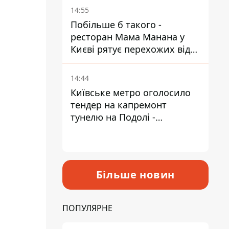
Пантелеєв
14:55
Побільше б такого -
ресторан Мама Манана у
Києві рятує перехожих від
спеки
14:44
Київське метро оголосило
тендер на капремонт
тунелю на Подолі -
триватиме майже два роки
Більше новин
ПОПУЛЯРНЕ