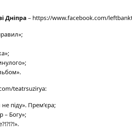
зі Дніпра
–
https://www.facebook.com/leftbank
правил»;
ка»;
инулого»;
льбом».
com/teatrsuzirya
:
 не піду». Прем’єра;
р – Богу»;
!?!?!».