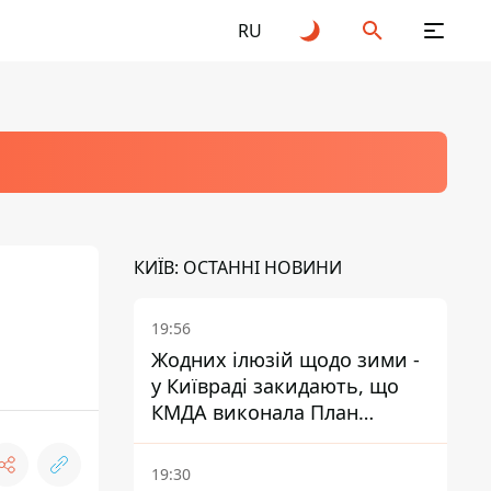
RU
КИЇВ: ОСТАННІ НОВИНИ
19:56
Жодних ілюзій щодо зими -
у Київраді закидають, що
КМДА виконала План
стійкості на 20%
19:30