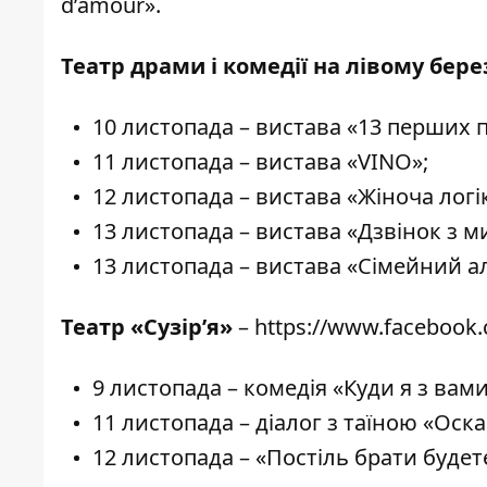
d’amour».
Театр драми і комедії на лівому бере
10 листопада – вистава «13 перших 
11 листопада – вистава «VINO»;
12 листопада – вистава «Жіноча логі
13 листопада – вистава «Дзвінок з м
13 листопада – вистава «Сімейний а
Театр «Сузір’я»
–
https://www.facebook.
9 листопада – комедія «Куди я з вами
11 листопада – діалог з таїною «Оска
12 листопада – «Постіль брати будете?