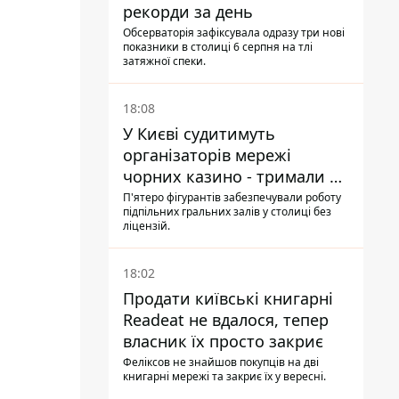
рекорди за день
Обсерваторія зафіксувала одразу три нові
показники в столиці 6 серпня на тлі
затяжної спеки.
18:08
У Києві судитимуть
організаторів мережі
чорних казино - тримали 39
закладів
П'ятеро фігурантів забезпечували роботу
підпільних гральних залів у столиці без
ліцензій.
18:02
Продати київські книгарні
Readeat не вдалося, тепер
власник їх просто закриє
Феліксов не знайшов покупців на дві
книгарні мережі та закриє їх у вересні.