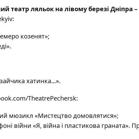
й театр ляльок на лівому березі Дніпра –
kyiv
:
семеро козенят»;
ді».
зайчика хатинка...».
book.com/TheatrePechersk
:
ний мюзикл «Мистецтво домовлятися»;
 фоні війни «Я, війна і пластикова граната». П