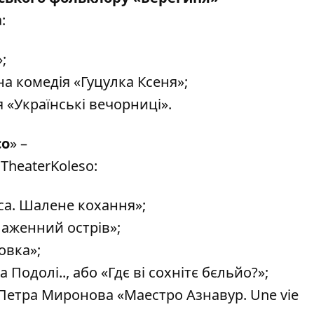
a
:
;
а комедія «Гуцулка Ксеня»;
я «Українські вечорниці».
со
» –
TheaterKoleso
:
са. Шалене кохання»;
Блаженний острів»;
овка»;
а Подолі.., або «Гдє ві сохнітє бєльйо?»;
Петра Миронова «Маестро Азнавур. Une vie