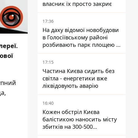
власник їх просто закриє
17:36
На даху відомої новобудови
в Голосіївському районі
розбивають парк площею в
лереї.
гектар
ової
17:15
Частина Києва сидить без
світла - енергетики вже
упний
ліквідовують аварію
а,
16:40
Кожен обстріл Києва
балістикою наносить місту
збитків на 300-500
мільйонів - Петро