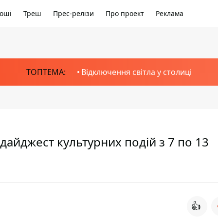
оші
Треш
Прес-релізи
Про проект
Реклама
ТОПТЕМА:
Відключення світла у столиці
: дайджест культурних подій з 7 по 13
👍