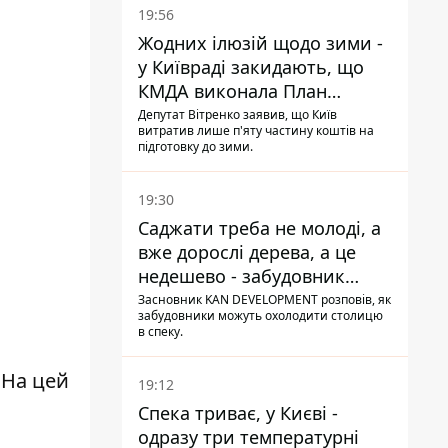
19:56
Жодних ілюзій щодо зими -
у Київраді закидають, що
КМДА виконала План
стійкості на 20%
Депутат Вітренко заявив, що Київ
витратив лише п'яту частину коштів на
підготовку до зими.
19:30
Саджати треба не молоді, а
вже дорослі дерева, а це
недешево - забудовник
Ніконов
Засновник KAN DEVELOPMENT розповів, як
забудовники можуть охолодити столицю
в спеку.
 На цей
19:12
Спека триває, у Києві -
одразу три температурні