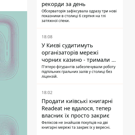
рекорди за день
Обсерваторія зафіксувала одразу три нові
показники в столиці 6 серпня на тлі
затяжної спеки.
18:08
У Києві судитимуть
організаторів мережі
чорних казино - тримали 39
закладів
П'ятеро фігурантів забезпечували роботу
підпільних гральних залів у столиці без
ліцензій.
18:02
Продати київські книгарні
Readeat не вдалося, тепер
власник їх просто закриє
Феліксов не знайшов покупців на дві
книгарні мережі та закриє їх у вересні.