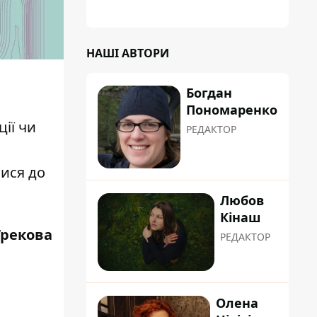
НАШІ АВТОРИ
Богдан
Пономаренко
ії чи
РЕДАКТОР
тися до
Любов
Кінаш
Грекова
РЕДАКТОР
Олена