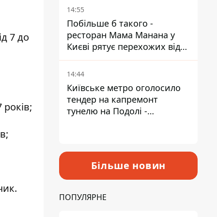
Пантелеєв
14:55
Побільше б такого -
ресторан Мама Манана у
д 7 до
Києві рятує перехожих від
спеки
14:44
Київське метро оголосило
тендер на капремонт
 років;
тунелю на Подолі -
триватиме майже два роки
в;
Більше новин
чик.
ПОПУЛЯРНЕ