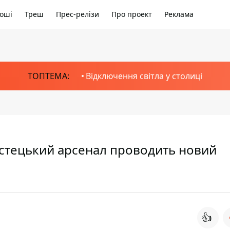
оші
Треш
Прес-релізи
Про проект
Реклама
ТОПТЕМА:
Відключення світла у столиці
Мистецький арсенал проводить новий
👍