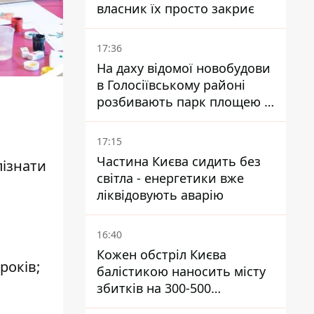
власник їх просто закриє
17:36
На даху відомої новобудови
в Голосіївському районі
розбивають парк площею в
гектар
17:15
Частина Києва сидить без
пізнати
світла - енергетики вже
ліквідовують аварію
16:40
Кожен обстріл Києва
років;
балістикою наносить місту
збитків на 300-500
мільйонів - Петро