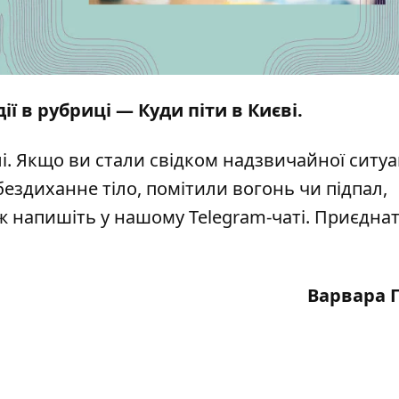
дії в рубриці —
Куди піти в Києві
.
і
. Якщо ви стали свідком надзвичайної ситуац
бездиханне тіло, помітили вогонь чи підпал,
кож напишіть у нашому Telegram-чаті. Приєдна
Варвара 