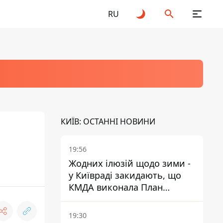
RU
КИЇВ: ОСТАННІ НОВИНИ
19:56
Жодних ілюзій щодо зими -
у Київраді закидають, що
КМДА виконала План
стійкості на 20%
19:30