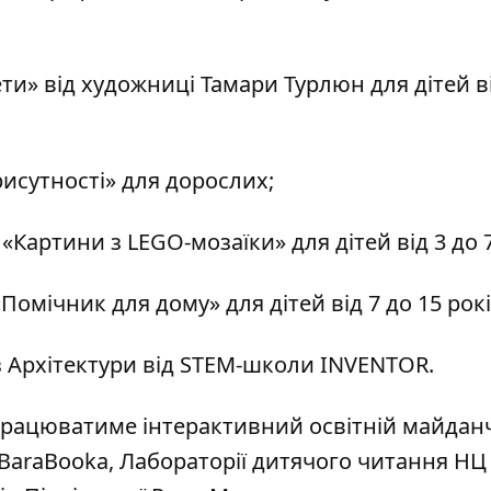
ти» від художниці Тамари Турлюн для дітей ві
исутності» для дорослих;
Картини з LEGO-мозаїки» для дітей від 3 до 7
Помічник для дому» для дітей від 7 до 15 рокі
з Архітектури від STEM-школи INVENTOR.
в працюватиме інтерактивний освітній майдан
д BaraBooka, Лабораторії дитячого читання НЦ