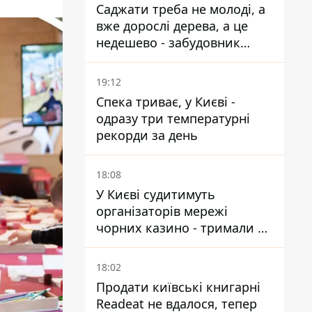
Саджати треба не молоді, а
вже дорослі дерева, а це
недешево - забудовник
Ніконов
19:12
Спека триває, у Києві -
одразу три температурні
рекорди за день
18:08
У Києві судитимуть
організаторів мережі
чорних казино - тримали 39
закладів
18:02
Продати київські книгарні
Readeat не вдалося, тепер