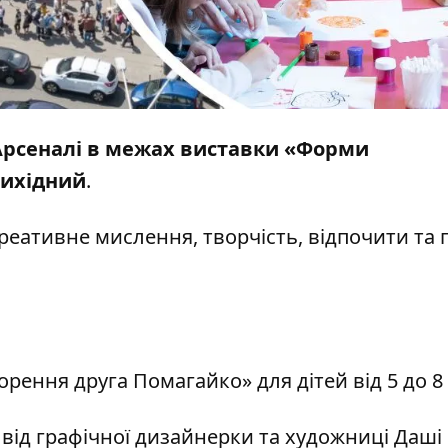
 Арсеналі в межах виставки «Форми
вихідний
.
еативне мислення, творчість, відпочити та 
рення друга Помагайко» для дітей від 5 до 8 
 від графічної дизайнерки та художниці Даші