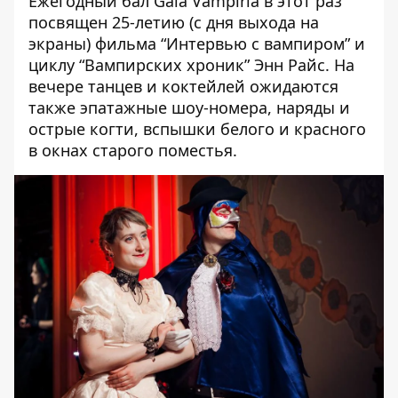
Ежегодный бал Gala Vampiria в этот раз
посвящен 25-летию (с дня выхода на
экраны) фильма “Интервью с вампиром” и
циклу “Вампирских хроник” Энн Райс. На
вечере танцев и коктейлей ожидаются
также эпатажные шоу-номера, наряды и
острые когти, вспышки белого и красного
в окнах старого поместья.