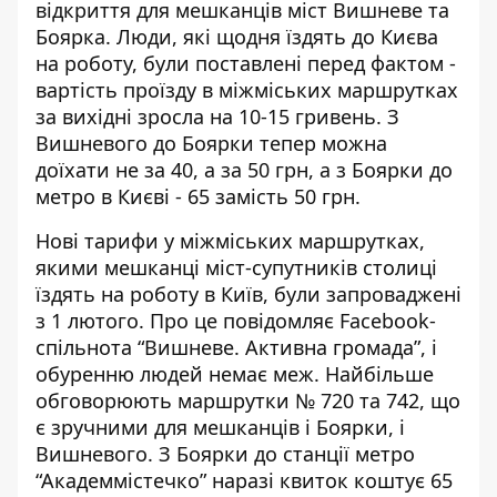
відкриття для мешканців міст Вишневе та
Боярка. Люди, які щодня їздять до Києва
на роботу, були поставлені перед фактом -
вартість
проїзду в міжміських маршрутках
за вихідні зросла на 10-15 гривень. З
Вишневого до Боярки тепер можна
доїхати не за 40, а за 50 грн, а з Боярки до
метро в Києві - 65 замість 50 грн.
Нові тарифи у міжміських маршрутках,
якими мешканці міст-супутників столиці
їздять на роботу в Київ, були запроваджені
з 1 лютого. Про це повідомляє Facebook-
cпільнота
“Вишневе. Активна громада”
, і
обуренню людей немає меж. Найбільше
обговорюють маршрутки № 720 та 742, що
є зручними для мешканців і Боярки, і
Вишневого. З Боярки до станції метро
“Академмістечко” наразі квиток коштує 65