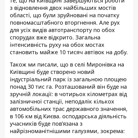
те, що на Київщині завершуються роботи
з
відновлення двох найбільших мостів
області, що були зруйновані на початку
повномасштабного вторгнення. Але рух
для усіх видів автотранспорту по обох
спорудах вже відкрито. Загальна
інтенсивність руху на обох мостах
становить майже 10 тисяч автівок на добу.
Також ми писали, що в селі Миронівка на
Київщині буде створено новий
індустріальний парк із загальною
площею
понад 30 тис га
. Розташований він буде на
зручній локації: в чотирьох кілометрах від
залізничної станції, неподалік кількох
автомобільних трас державного значення,
в 106 км від Києва. осподарська діяльність
учасників буде пов’язана з
найрізноманітнішими галузями, зокрема: