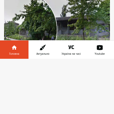
Головна
Актуально
Україна на часі
Youtube
Так виглядає закинутий магазин у пров. Ященка,
Інформатор у
Завантажити
який планують знести забудовники. Фото:
телефоні
👉
скріншот з Google Maps
У Голосіївському районі Києва, в провулку
Леопольда Ященка можуть знести
приміщення старенького радянського
магазину, аби звести на його місці заклад
громадського харчування. Проєкт рішення