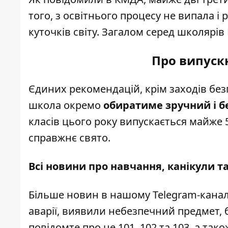
того, з освітнього процесу не випала і 
куточків світу. Загалом серед школярів
Про випускн
Єдиних рекомендацій, крім заходів без
школа окремо
обиратиме зручний і 
класів цього року випускається майже 
справжнє свято.
Всі новини про навчання, канікули та
Більше новин в нашому
Telegram-канал
аварії, виявили небезпечний предмет, 
повідомте про це 101, 102 та 103, а та