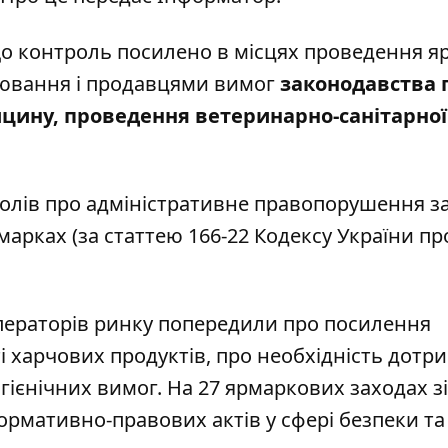
о контроль посилено в місцях проведення я
ювання і продавцями вимог
законодавства 
цину, проведення ветеринарно-санітарної
колів про адміністративне правопорушення за
арках (за статтею 166-22 Кодексу України пр
операторів ринку попередили про посилення
 харчових продуктів, про необхідність дотр
гієнічних вимог. На 27 ярмаркових заходах з
мативно-правових актів у сфері безпеки та 