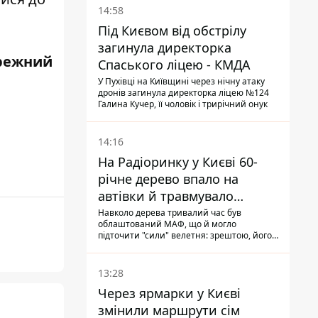
14:58
Під Києвом від обстрілу
загинула директорка
режний
Спаського ліцею - КМДА
У Пухівці на Київщині через нічну атаку
дронів загинула директорка ліцею №124
Галина Кучер, її чоловік і трирічний онук
14:16
На Радіоринку у Києві 60-
річне дерево впало на
автівки й травмувало
людину - подробиці
Навколо дерева тривалий час був
облаштований МАФ, що й могло
підточити "сили" велетня: зрештою, його
коренева система не витримала, і стовбур
перекрив проїжджу частину вулиці
13:28
Через ярмарки у Києві
змінили маршрути сім