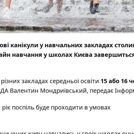
ові канікули у навчальних закладах столи
лайн навчання у школах Києва завершиться
 різних закладах середньої освіти
15 або 16 
МДА Валентин Мондриївський, передає
Інфор
рік поспіль буде проходити в умовах
ини юних киян навчались у своїх школах очно