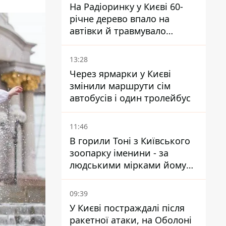
На Радіоринку у Києві 60-
річне дерево впало на
автівки й травмувало
людину - подробиці
13:28
Через ярмарки у Києві
змінили маршрути сім
автобусів і один тролейбус
11:46
В горили Тоні з Київського
зоопарку іменини - за
людськими мірками йому
вже понад 90 років
09:39
У Києві постраждалі після
ракетної атаки, на Оболоні