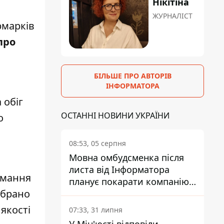
Нікітіна
ЖУРНАЛІСТ
рмарків
про
БІЛЬШЕ ПРО АВТОРІВ
ІНФОРМАТОРА
 обіг
ОСТАННІ НОВИНИ УКРАЇНИ
о
08:53, 05 серпня
Мовна омбудсменка після
листа від Інформатора
имання
планує покарати компанію-
ібрано
підрядника ПриватБанку
якості
07:33, 31 липня