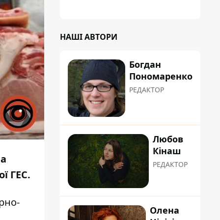
НАШІ АВТОРИ
Богдан
Пономаренко
РЕДАКТОР
Любов
Кінаш
на
РЕДАКТОР
ї ГЕС.
рно-
Олена