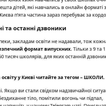
решта дітей, які навчались в онлайн форматі 
 Києва п’ята частина зараз перебуває за корд
і та останні дзвоники
пеки, закладам освіти не надавали, тож кожн
безпечний формат випускних
. Тільки з 9 та 
50 тисяч школярів, для яких останній дзвоник
 освіту у Києві читайте за тегом –
ШКОЛИ
.
і
. Якщо ви стали свідком надзвичайної ситуац
бездиханне тіло, помітили вогонь чи підпал,
кож напишіть у нашому Telegram-чаті. Приєдна