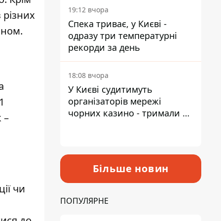
19:12 вчора
з різних
Спека триває, у Києві -
оном.
одразу три температурні
рекорди за день
18:08 вчора
а
У Києві судитимуть
11
організаторів мережі
чорних казино - тримали 39
 –
закладів
Більше новин
ії чи
ПОПУЛЯРНЕ
тися до