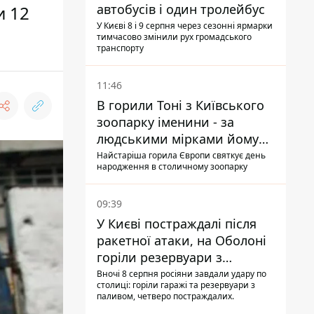
автобусів і один тролейбус
и 12
У Києві 8 і 9 серпня через сезонні ярмарки
тимчасово змінили рух громадського
транспорту
11:46
В горили Тоні з Київського
зоопарку іменини - за
людськими мірками йому
вже понад 90 років
Найстаріша горила Європи святкує день
народження в столичному зоопарку
09:39
У Києві постраждалі після
ракетної атаки, на Оболоні
горіли резервуари з
паливом
Вночі 8 серпня росіяни завдали удару по
столиці: горіли гаражі та резервуари з
паливом, четверо постраждалих.