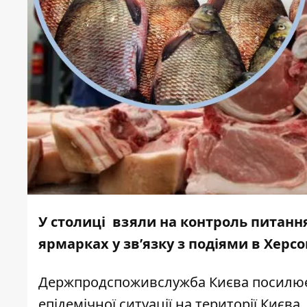
У столиці взяли на контроль питанн
ярмарках у зв’язку з подіями в Херсо
Держпродспоживслужба Києва посилює 
епідемічної ситуації на території Києва