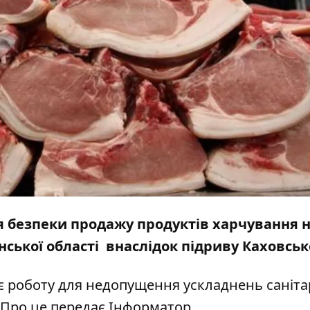
я безпеки продажу продуктів харчування 
нської області внаслідок підриву Каховсько
роботу для недопущення ускладнень саніта
. Про це передає
Інформатор
.