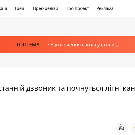
оші
Треш
Прес-релізи
Про проект
Реклама
ТОПТЕМА:
Відключення світла у столиці
танній дзвоник та почнуться літні кан
👍