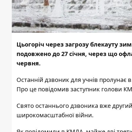
Цьогоріч через загрозу блекауту зим
подовжено до 27 січня, через що оф
червня.
Останній дзвоник для учнів пролунає в
Про це повідомив заступник голови К
Свято останнього дзвоника вже другий 
широкомасштабної війни.
Як повідомили в КМДА, майже дві трет