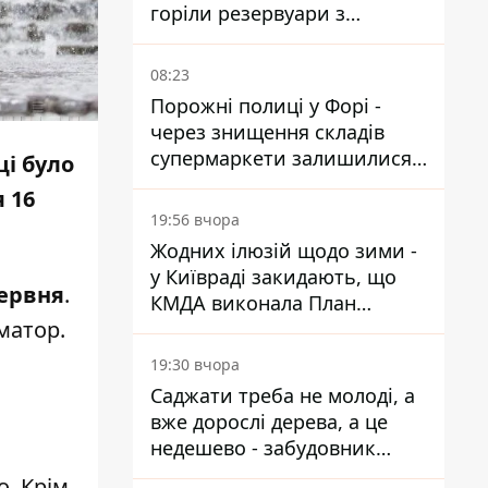
горіли резервуари з
паливом
08:23
Порожні полиці у Форі -
через знищення складів
супермаркети залишилися
ці було
без асортименту
 16
19:56 вчора
Жодних ілюзій щодо зими -
у Київраді закидають, що
червня
.
КМДА виконала План
матор
.
стійкості на 20%
19:30 вчора
Саджати треба не молоді, а
вже дорослі дерева, а це
недешево - забудовник
Ніконов
. Крім