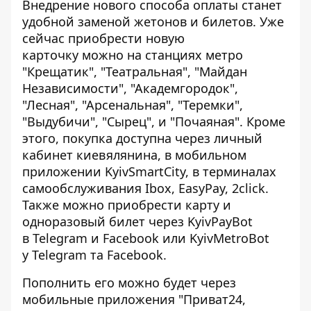
Внедрение нового способа оплаты станет
удобной заменой жетонов и билетов. Уже
сейчас приобрести новую
карточку можно на станциях метро
"Крещатик", "Театральная", "Майдан
Независимости", "Академгородок",
"Лесная", "Арсенальная", "Теремки",
"Выдубичи", "Сырец", и "Почаяная". Кроме
этого, покупка доступна через
личный
кабинет киевялянина
, в мобильном
приложении
KyivSmartCity
, в терминалах
самообслуживания Ibox, EasyPay, 2click.
Также можно приобрести карту и
одноразовый билет через KyivPayBot
в
Telegram
и
Facebook
или KyivMetroBot
у
Telegram
та
Facebook
.
Пополнить его можно будет через
мобильные приложения "Приват24,