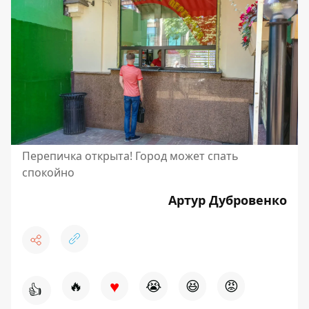
Перепичка открыта! Город может спать
спокойно
Артур Дубровенко
♥
🔥
😭
😆
😡
👍