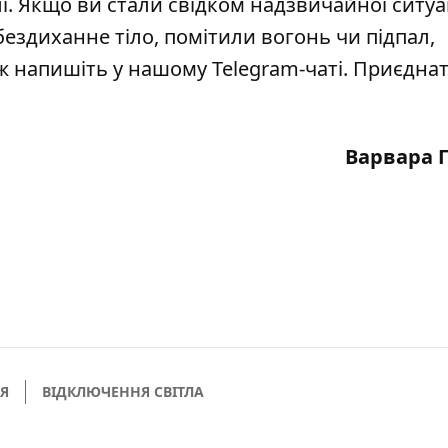
і
. Якщо ви стали свідком надзвичайної ситуац
бездиханне тіло, помітили вогонь чи підпал,
кож напишіть у нашому Telegram-чаті. Приєдна
Варвара 
ІЯ
ВІДКЛЮЧЕННЯ СВІТЛА