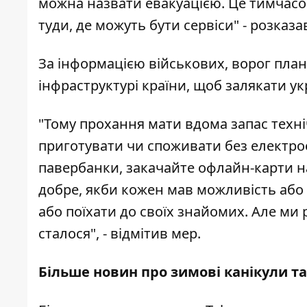
можна назвати евакуацією. Це тимчасови
туди, де можуть бути сервіси" - розказа
За інформацією військових, ворог план
інфраструктурі країни, щоб залякати ук
"Тому прохання мати вдома запас технічно
приготувати чи споживати без електроен
павербанки, закачайте офлайн-карти на
добре, якби кожен мав можливість або по
або поїхати до своїх знайомих. Але м
сталося", - відмітив мер.
Більше новин про зимові канікули та