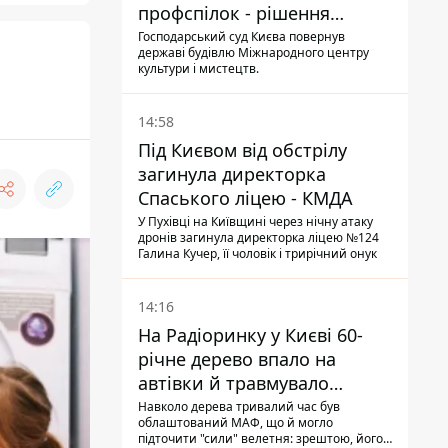
профспілок - рішення
Господарського суду
Господарський суд Києва повернув
державі будівлю Міжнародного центру
культури і мистецтв.
14:58
Під Києвом від обстрілу
загинула директорка
Спаського ліцею - КМДА
У Пухівці на Київщині через нічну атаку
дронів загинула директорка ліцею №124
Галина Кучер, її чоловік і трирічний онук
14:16
На Радіоринку у Києві 60-
річне дерево впало на
автівки й травмувало
людину - подробиці
Навколо дерева тривалий час був
облаштований МАФ, що й могло
підточити "сили" велетня: зрештою, його