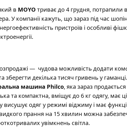
 який в
MOYO
триває до 4 грудня, потрапили в
ра. У компанії кажуть, що зараз під час шопі
нергоефективність пристроїв і особливі фішки
ктроенергії.
 розпродажі — чудова можливість додати ком
та зберегти декілька тисяч гривень у гаман
ці
ральна машина Philco
,
яка зараз продається
а та компактна, вміщує до 6 кг одягу, має ц
 висушує одяг у режимі віджиму і має функц
швидкого прання на 15 хвилин можна забезпе
роткотривалих увімкнень світла.