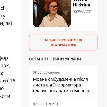
Нікітіна
сі
ЖУРНАЛІСТ
нгу
, які
БІЛЬШЕ ПРО АВТОРІВ
ІНФОРМАТОРА
форт
ОСТАННІ НОВИНИ УКРАЇНИ
. Так,
 в
08:53, 05 серпня
Мовна омбудсменка після
ілих 16
листа від Інформатора
ію
планує покарати компанію-
чити
підрядника ПриватБанку
07:33, 31 липня