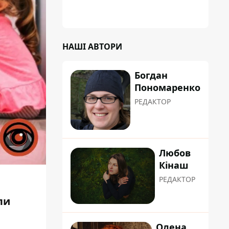
коренева система не витримала, і стовбур
перекрив проїжджу частину вулиці
НАШІ АВТОРИ
Богдан
Пономаренко
РЕДАКТОР
Любов
Кінаш
РЕДАКТОР
ли
.
Олена