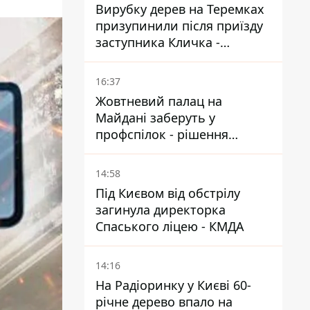
Вирубку дерев на Теремках
призупинили після приїзду
заступника Кличка -
почався діалог
16:37
Жовтневий палац на
Майдані заберуть у
профспілок - рішення
Господарського суду
14:58
Під Києвом від обстрілу
загинула директорка
Спаського ліцею - КМДА
14:16
На Радіоринку у Києві 60-
річне дерево впало на