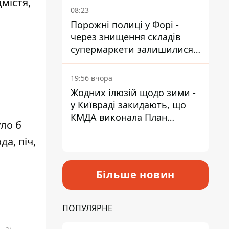
містя,
08:23
Порожні полиці у Форі -
через знищення складів
супермаркети залишилися
без асортименту
19:56 вчора
Жодних ілюзій щодо зими -
у Київраді закидають, що
КМДА виконала План
уло б
стійкості на 20%
да, піч,
Більше новин
ПОПУЛЯРНЕ