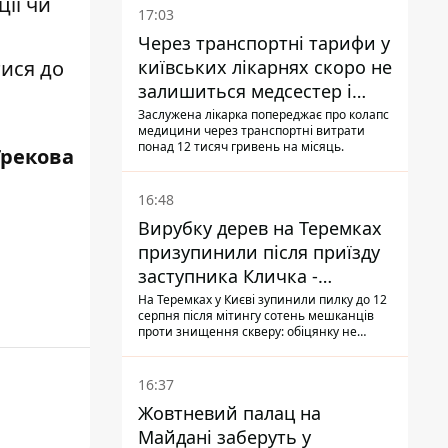
ії чи
17:03
Через транспортні тарифи у
київських лікарнях скоро не
тися до
залишиться медсестер і
санітарок - професор
Заслужена лікарка попереджає про колапс
медицини через транспортні витрати
Голубовська
понад 12 тисяч гривень на місяць.
Грекова
16:48
Вирубку дерев на Теремках
призупинили після приїзду
заступника Кличка -
почався діалог
На Теремках у Києві зупинили пилку до 12
серпня після мітингу сотень мешканців
проти знищення скверу: обіцянку не
поновлювати роботи дав особисто
заступник Кличка, Петро Пантелеєв, що
прибув налагодити комунікацію
16:37
Жовтневий палац на
Майдані заберуть у