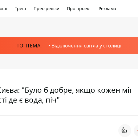
оші
Треш
Прес-релізи
Про проект
Реклама
ТОПТЕМА:
Відключення світла у столиці
иєва: "Було б добре, якщо кожен міг
і де є вода, піч"
👍