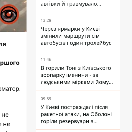
автівки й травмувало
людину - подробиці
13:28
Через ярмарки у Києві
змінили маршрути сім
автобусів і один тролейбус
ля
11:46
іршого
В горили Тоні з Київського
зоопарку іменини - за
людськими мірками йому
рматор
.
вже понад 90 років
09:39
У Києві постраждалі після
ракетної атаки, на Оболоні
Я не
горіли резервуари з
е не
паливом