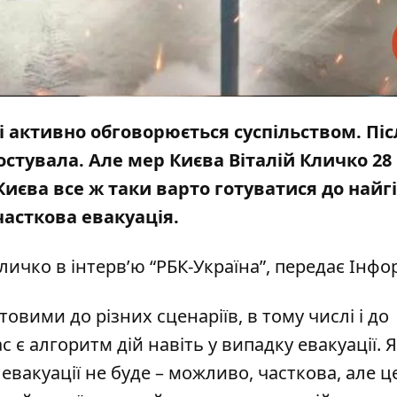
і активно обговорюється суспільством. Піс
остувала. Але мер Києва Віталій Кличко 28
иєва все ж таки варто готуватися до найг
часткова евакуація.
личко в інтерв’ю “РБК-Україна”, передає
Інфо
вими до різних сценаріїв, в тому числі і до
 є алгоритм дій навіть у випадку евакуації. 
 евакуації не буде – можливо, часткова, але ц