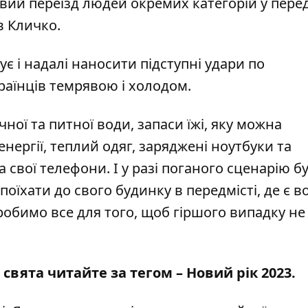
й переїзд людей окремих категорій у перед
в Кличко.
ує і надалі наносити підступні удари по
раїнців темрявою і холодом.
ї та питної води, запаси їжі, яку можна
ергії, теплий одяг, заряджені ноутбуки та
 свої телефони. І у разі поганого сценарію б
їхати до свого будинку в передмісті, де є во
и робимо все для того, щоб гіршого випадку не
 свята читайте за тегом –
Новий рік 2023
.