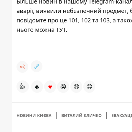
Більше новин в нашому
Telegram-канал
аварії, виявили небезпечний предмет, 
повідомте про це 101, 102 та 103, а та
нього можна
ТУТ
.
♥
👍
🔥
😭
😆
😡
НОВИНИ КИЄВА
ВИТАЛИЙ КЛИЧКО
ЕВАКУАЦ