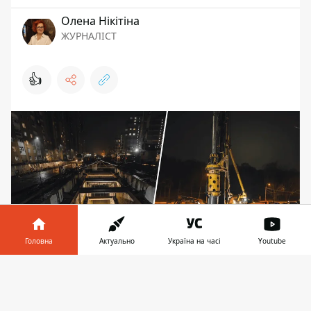
Олена Нікітіна
ЖУРНАЛІСТ
👍
Головна
Актуально
Україна на часі
Youtube
Інформатор у
Завантажити
Поки підрядник будує метро "за свої", КМДА
телефоні
👉
розгладіє варіант і з кредитом, який врятував би