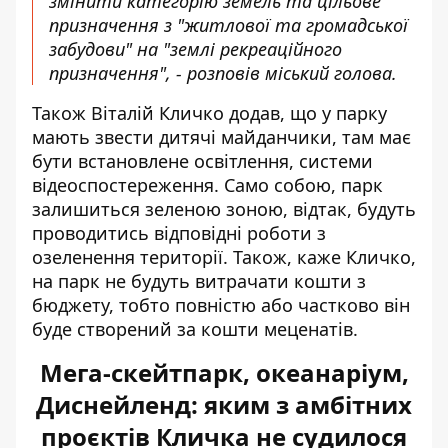
змінити категорію земель та цільове
призначення з "житлової та громадської
забудови" на "землі рекреаційного
призначення", - розповів міський голова.
Також Віталій Кличко додав, що у парку
мають звести дитячі майданчики, там має
бути встановлене освітлення, системи
відеоспостереження. Само собою, парк
залишиться зеленою зоною, відтак, будуть
проводитись відповідні роботи з
озеленення території. Також, каже Кличко,
на парк не будуть витрачати кошти з
бюджету, тобто повністю або частково він
буде створений за кошти меценатів.
Мега-скейтпарк, океанаріум,
Диснейленд: яким з амбітних
проєктів Кличка не судилося