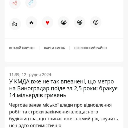
♥
🔥
😭
😆
😡
👍
ВІТАЛІЙ КЛИЧКО
ПАРКИ КИЕВА
ОБОЛОНСКИЙ РАЙОН
11:39, 12 грудня 2024
У КМДА вже не так впевнені, що метро
на Виноградар поїде за 2,5 роки: бракує
14 мільярдів гривень
Чергова заява міської влади про відновлення
робіт та строки закінчення злощасного
будівництва, що триває вже сьомий рік, звучить
не надто оптимістично