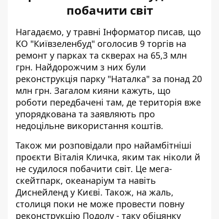
побачити світ
Нагадаємо, у травні Інформатор писав, що
КО "Київзеленбуд"
оголосив 9 торгів на
ремонт у парках та скверах
на 65,3 млн
грн. Найдорожчим з них були
реконструкція парку "Наталка" за понад 20
млн грн. Загалом кияни кажуть, що
роботи передбачені там, де територія вже
упорядкована та заявляють про
недоцільне використання коштів.
Також ми розповідали про
найамбітніші
проєкти Віталія Кличка
, яким так ніколи й
не судилося побачити світ. Це мега-
скейтпарк, океанаріум та навіть
Диснейленд у Києві. Також, на жаль,
столиця поки не може провести повну
реконструкцію Подолу - таку обіцянку