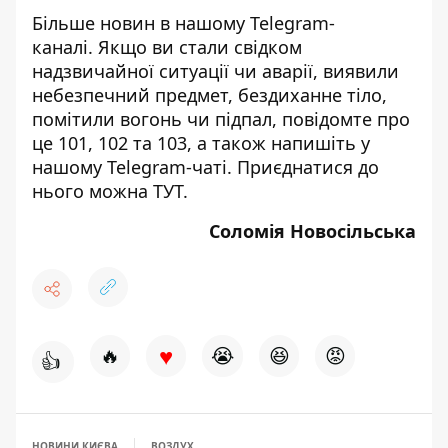
Більше новин в нашому
Telegram-
каналі
. Якщо ви стали свідком
надзвичайної ситуації чи аварії, виявили
небезпечний предмет, бездиханне тіло,
помітили вогонь чи підпал, повідомте про
це 101, 102 та 103, а також напишіть у
нашому Telegram-чаті. Приєднатися до
нього можна
ТУТ
.
Соломія Новосільська
♥
🔥
😭
😆
😡
👍
НОВИНИ КИЄВА
ВОЗДУХ