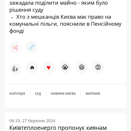
зажадала поділити майно - яким було
рішення суду
Хто з мешканців Києва має право на
комунальні пільги, пояснили в Пенсійному
фонді
♥
🔥
😭
😆
😡
👍
КОРУПЦІЯ
СУД
НОВИНИ КИЄВА
ЗАРПЛАТА
06:33, 27 березня 2024
Київтеплоенерго пропонує киянам