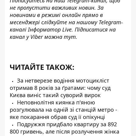
Підписуйтесь на наш
Telegram-канал
, щоб
не пропустити важливих новин. За
новинами в режимі онлайн прямо в
месенджері слідкуйте на нашому Telegram-
каналі
Інформатор Live
. Підписатися на
канал у Viber можна
тут
.
ЧИТАЙТЕ ТАКОЖ:
За нетверезе водіння мотоцикліст
отримав 8 років за ґратами: чому суд
Києва виніс такий суворий вирок
Неповнолітня киянка п'яною
розгулювала на одній зі станцій метро -
яке покарання обрав суд її опікунці
Подружжя придбало квартиру за 892
800 гривень, але після розлучення жінка