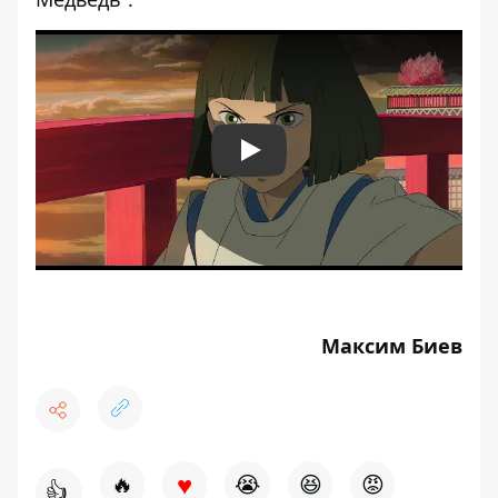
Play
Максим Биев
♥
🔥
😭
😆
😡
👍