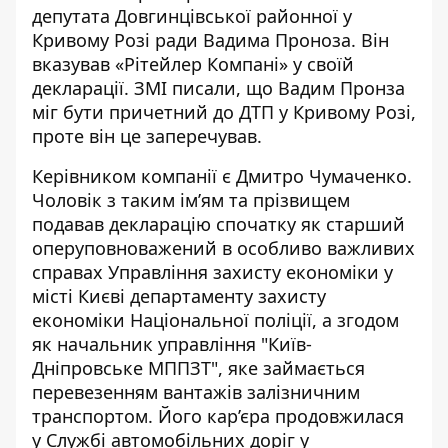
депутата Довгинцівської районної у
Кривому Розі
ради Вадима Проноза. Він
вказував «Рітейлер Компані» у
своїй
декларації
. ЗМІ писали, що Вадим Пронза
міг бути причетний до ДТП у Кривому Розі
,
проте він це заперечував.
Керівником компанії є Дмитро Чумаченко.
Чоловік з таким ім’ям та прізвищем
подавав декларацію спочатку як
старший
оперуповноважений в особливо важливих
справах
Управління захисту економіки у
місті Києві департаменту захисту
економіки Національної поліції, а згодом
як
начальник управління "Київ-
Дніпровське МППЗТ"
, яке займається
перевезенням вантажів залізничним
транспортом. Його кар’єра продовжилася
у
Службі автомобільних доріг у