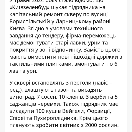
У травні 2024 року стало відомо, що
«Київзеленбуд» шукає підрядника на
капітальний ремонт
скверу по вулиці
Бориспільській у Дарницькому районі
Києва. Згідно з умовами технічного
завдання до тендеру, фірма-переможець
має демонтувати старі лавки, урни та
покриття у зоні відпочинку. Замість цього
мають вимостити нові пішохідні доріжки з
тактильними плитками, змонтувати по 6
лав та урн.
У сквері встановлять 3 перголи (навіс –
ред.), влаштують газон та висадять
виноград, 7 сосен, 10 кленів, 3 верби та 5
саджанців черемхи. Також підрядник має
висадити 100 кущів Вейгели, Форзиції,
Спіреї та Пухироплідника. Крім цього
планують зробити квітник з 2000 рослин.