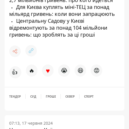
2,7 мільйонів гривень: про кого йдеться
Для Києва куплять міні-ТЕЦ за понад
мільярд гривень: коли вони запрацюють
Центральну Садову у Києві
відремонтують за понад 104 мільйони
гривень: що зроблять за ці гроші
♥
🔥
😭
😆
😡
👍
ТЕНДЕР
СУД
ГРОШІ
СКВЕР
СПОРТ
07:13, 17 червня 2024