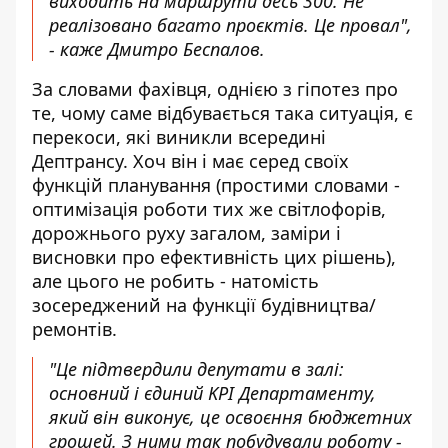
виходить на маршрути десь 300. Не
реалізовано багато проєктів. Це провал",
- каже Дмитро Беспалов.
За словами фахівця, однією з гіпотез про
те, чому саме відбувається така ситуація, є
перекоси, які виникли всередині
Дептрансу. Хоч він і має серед своїх
функцій планування (простими словами -
оптимізація роботи тих же світлофорів,
дорожнього руху загалом, заміри і
висновки про ефективність цих рішень),
але цього не робить - натомість
зосереджений на функції будівництва/
ремонтів.
"Це підтвердили депутати в залі:
основний і єдиний KPI Департаменту,
який він виконує, це освоєння бюджетних
грошей. З ними так побудували роботу -