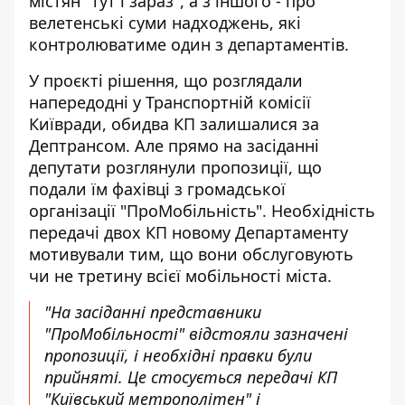
містян "тут і зараз", а з іншого - про
велетенські суми надходжень, які
контролюватиме один з департаментів.
У проєкті рішення, що розглядали
напередодні у Транспортній комісії
Київради, обидва КП залишалися за
Дептрансом. Але прямо на засіданні
депутати розглянули пропозиції, що
подали їм фахівці з громадської
організації "ПроМобільність". Необхідність
передачі двох КП новому Департаменту
мотивували тим, що вони обслуговують
чи не третину всієї мобільності міста.
"На засіданні представники
"ПроМобільності" відстояли зазначені
пропозиції, і необхідні правки були
прийняті. Це стосується передачі КП
"Київський метрополітен" і