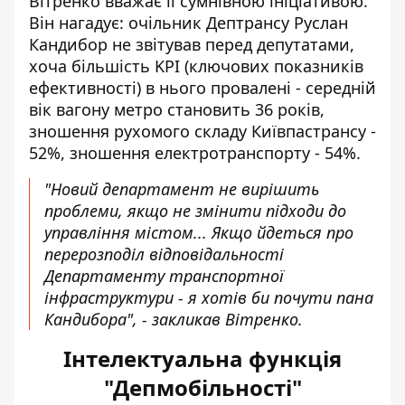
Вітренко
вважає її сумнівною ініціативою
.
Він нагадує: очільник Дептрансу Руслан
Кандибор не звітував перед депутатами,
хоча більшість KPI (ключових показників
ефективності) в нього провалені - середній
вік вагону метро становить 36 років,
зношення рухомого складу Київпастрансу -
52%, зношення електротранспорту - 54%.
"Новий департамент не вирішить
проблеми, якщо не змінити підходи до
управління містом... Якщо йдеться про
перерозподіл відповідальності
Департаменту транспортної
інфраструктури - я хотів би почути пана
Кандибора", - закликав Вітренко.
Інтелектуальна функція
"Депмобільності"