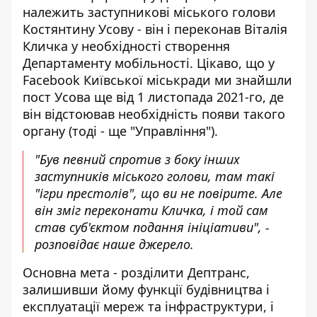
належить заступникові міського голови
Костянтину Усову - він і переконав Віталія
Кличка у необхідності створення
Департаменту мобільності. Цікаво, що у
Facebook Київської міськради ми знайшли
пост Усова ще від 1 листопада
2021-го, де
він відстоював необхідність появи такого
органу (тоді - ще "Управління").
"Був певний спротив з боку інших
заступників міського голови, там такі
"ігри престолів", що ви не повірите. Але
він зміг переконати Кличка, і той сам
став суб'єктом подання ініціативи", -
розповідає наше джерело.
Основна мета - розділити Дептранс,
залишивши йому функції будівництва і
експлуатації мереж та інфраструктури, і