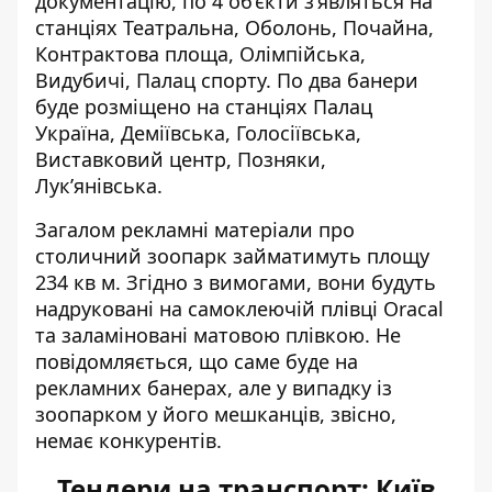
документацію, по 4 об’єкти з’являться на
станціях Театральна, Оболонь, Почайна,
Контрактова площа, Олімпійська,
Видубичі, Палац спорту. По два банери
буде розміщено на станціях Палац
Україна, Деміївська, Голосіївська,
Виставковий центр, Позняки,
Лук’янівська.
Загалом рекламні матеріали про
столичний зоопарк займатимуть площу
234 кв м. Згідно з вимогами, вони будуть
надруковані на самоклеючій плівці Oracal
та заламіновані матовою плівкою. Не
повідомляється, що саме буде на
рекламних банерах, але у випадку із
зоопарком у його мешканців, звісно,
немає конкурентів.
Тендери на транспорт: Київ