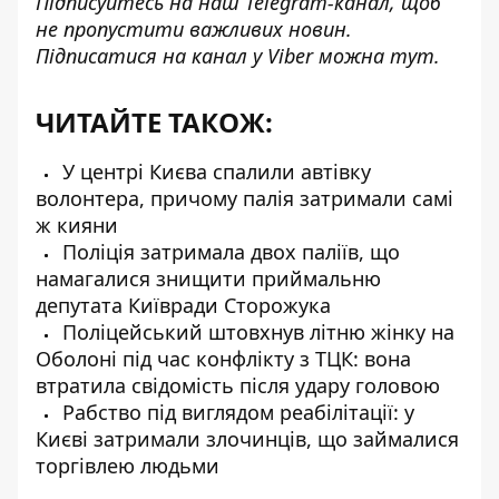
Підписуйтесь на наш
Telegram-канал
, щоб
не пропустити важливих новин.
Підписатися на канал у Viber можна
тут
.
ЧИТАЙТЕ ТАКОЖ:
У центрі Києва спалили автівку
волонтера, причому палія затримали самі
ж кияни
Поліція затримала двох паліїв, що
намагалися знищити приймальню
депутата Київради Сторожука
Поліцейський штовхнув літню жінку на
Оболоні під час конфлікту з ТЦК: вона
втратила свідомість після удару головою
Рабство під виглядом реабілітації: у
Києві затримали злочинців, що займалися
торгівлею людьми