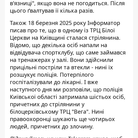
в'язниці", якщо вона не погодиться. Після
цього ґвалтував її кілька разів.
Також 18 березня 2025 року Інформатор
писав про те, що
в одному із ТРЦ Білої
Церкви на Київщині сталася стрілянина
.
Відомо, що декілька осіб напали на
відвідувача спортклубу, що саме займався
на тренажерах у залі. Вони здійснили
прицільні постріли та втекли - нині їх
розшукує поліція. Потерпілого
госпіталізували до лікарні. І вже
наступного дня ми розповіли, що поліція
Київської області
затримала шістьох осіб,
причетних до стрілянини
у
білоцерківському ТРЦ "Вега". Нині
правоохоронці шукають ще чотирьох
людей, причетних до злочину.