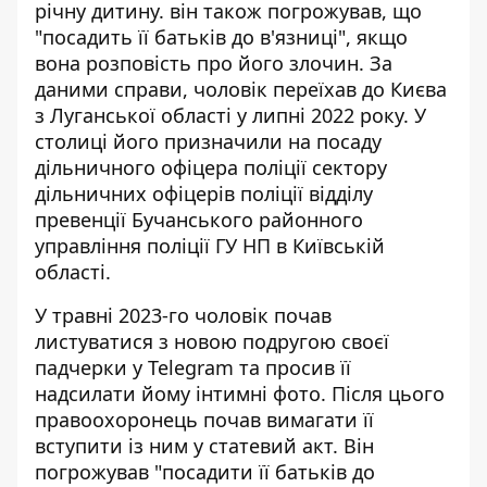
річну дитину. він також погрожував, що
"посадить її батьків до в'язниці", якщо
вона розповість про його злочин. За
даними справи, чоловік переїхав до Києва
з Луганської області у липні 2022 року. У
столиці його призначили на посаду
дільничного офіцера поліції сектору
дільничних офіцерів поліції відділу
превенції Бучанського районного
управління поліції ГУ НП в Київській
області.
У травні 2023-го чоловік почав
листуватися з новою подругою своєї
падчерки у Telegram та просив її
надсилати йому інтимні фото. Після цього
правоохоронець почав вимагати її
вступити із ним у статевий акт. Він
погрожував "посадити її батьків до