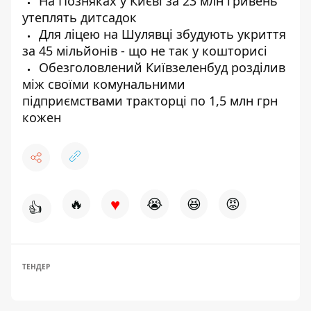
На Позняках у Києві за 23 млн гривень
утеплять дитсадок
Для ліцею на Шулявці збудують укриття
за 45 мільйонів - що не так у кошторисі
Обезголовлений Київзеленбуд розділив
між своїми комунальними
підприємствами тракторці по 1,5 млн грн
кожен
♥
🔥
😭
😆
😡
👍
ТЕНДЕР