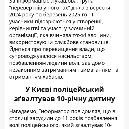
За інформацією Лукашова, група
“перевертнів у погонах” діяла з вересня
2024 року по березень 2025-го. Її
учасники підозрюються у створенні,
керівництві та участі у злочинній
організації, яка вчиняла тяжкі злочини,
використовуючи службове становище.
Йдеться про перевищення влади, що
супроводжувалося насильством,
позбавленням людини волі, завідомо
незаконним затриманням і вимаганням та
отриманням хабарів.
У Києві поліцейський
зґвалтував 10-річну дитину
Нагадаємо, Інформатор повідомляв, що в
столиці засудили
до 11 років позбавлення
волі
поліцейського, який зґвалтував 10-