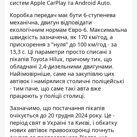
систем Apple CarPlay та Android Auto.
Коробка передач має бути 6-ступенева
механічна, двигун відповідати
екологічним нормам Євро-6. Максимальна
швидкість зазначена, як 170 км/год, а
прискорення з "нуля" до 100 км/год - за
13,3 с. Ці параметри просто списані з
пікапів Toyota Hilux, причому тих, що
обладнані 2,4-дизельними двигунами.
Найімовірніше, саме на закупівлю цих
автівок і намірялися столичні поліцейські
- тим паче, що саме такі авта вже
працюють у поліції столиці.
Зазначимо, що постачання пікапів
очікується до 20 грудня 2024 року. Це -
період свят в Україні та Києві, і обкатку
нових автівок правоохоронці почнуть