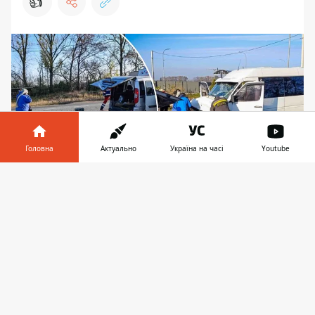
👍
Головна
Актуально
Україна на часі
Youtube
Інформатор у
Завантажити
телефоні
👉
У аварії постраждали 9 пасажирів, втім, хто саме
з водіїв помилився, наразі незрозуміло. Фото: ГУ
ДСНС України у Київській області
У Київській області зранку у понеділок, 18
листопада 2024-го сталася велика аварія.
Участь у ДТП взяли аж три автівки
, одна з