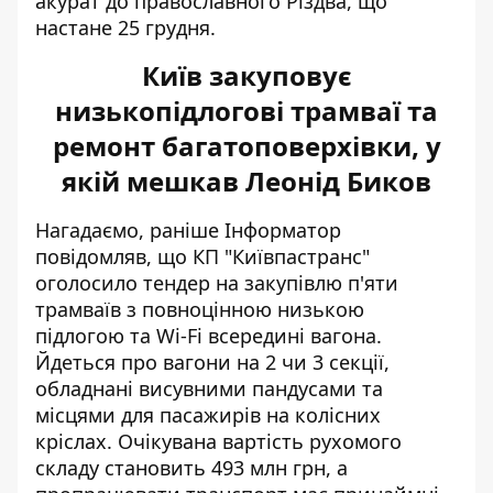
акурат до православного Різдва, що
настане 25 грудня.
Київ закуповує
низькопідлогові трамваї та
ремонт багатоповерхівки, у
якій мешкав Леонід Биков
Нагадаємо, раніше Інформатор
повідомляв, що КП "Київпастранс"
оголосило тендер на
закупівлю п'яти
трамваїв з повноцінною низькою
підлогою
та Wi-Fi всередині вагона.
Йдеться про вагони на 2 чи 3 секції,
обладнані висувними пандусами та
місцями для пасажирів на колісних
кріслах. Очікувана вартість рухомого
складу становить 493 млн грн, а