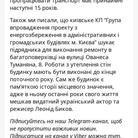
пропрацювати транспорт має принаймні
наступні 15 років.
Також ми писали, що київське КП “Група
впровадження проекту з
енергозбереження в адміністративних і
громадських будівлях м. Києва” шукає
підрядника для виконання ремонту в
багатоповерхівці на вулиці Ованеса
Туманяна, 8. Роботи з утеплення стін
будинку мають бути виконані до кінця
поточного року. Сам же будинок є
пам’яткою історії місцевого значення,
адже в ньому останні роки свого життя
мешкав видатний український актор та
режисер Леонід Биков
.
Підписуйтесь на наш
Telegram-канал
, щоб
не пропустити важливих новин.
Підписатися на канал у Viber можна
тут
.