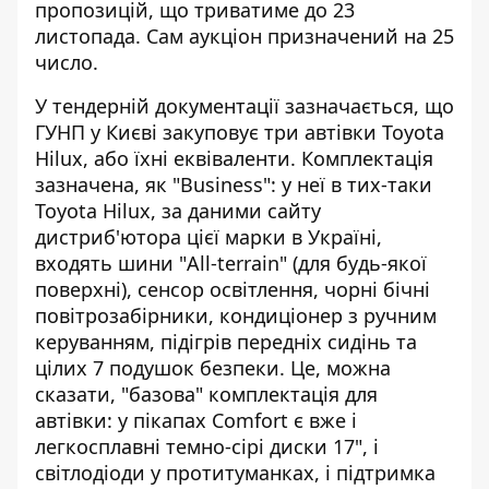
пропозицій, що триватиме до 23
листопада. Сам аукціон призначений на 25
число.
У тендерній документації зазначається, що
ГУНП у Києві закуповує три автівки Toyota
Hilux, або їхні еквіваленти. Комплектація
зазначена, як "Business": у неї в тих-таки
Toyota Hilux,
за даними сайту
дистриб'ютора
цієї марки в Україні,
входять шини "All-terrain" (для будь-якої
поверхні), сенсор освітлення, чорні бічні
повітрозабірники, кондиціонер з ручним
керуванням, підігрів передніх сидінь та
цілих 7 подушок безпеки. Це, можна
сказати, "базова" комплектація для
автівки: у пікапах Comfort є вже і
легкосплавні темно-сірі диски 17", і
світлодіоди у протитуманках, і підтримка