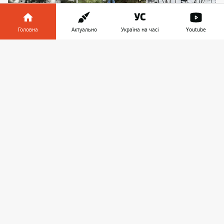
Головна
Актуально
Україна на часі
Youtube
Інформатор у
Завантажити
Саджанці дерев для озеленення прибудинкових
телефоні
👉
територій можна отримати безкоштовно
Саджанці дерев декілька років тому
завезли із лісових розсадників, щоб
безкоштовно роздати киянам. Про це
повідомив на своїй сторінці у Фейсбук 18
лютого Центр альтернативного
озеленення Києва і
запросив киян
скористатися нагодою
, щоб озеленити
свої прибудинкові території.
В Центрі альтернативного озеленення
нагадують, що ні на рік не припиняли
безоплатно роздавати саджанці киянам
і