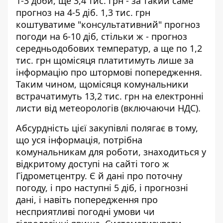
1-3 доби, ще 3,4 тис. грн - за такий саме
прогноз на 4-5 діб. 1,3 тис. грн
коштуватиме "консультативний" прогноз
погоди на 6-10 діб, стільки ж - прогноз
середньодобових температур, а ще по 1,2
тис. грн щомісяця платитимуть лише за
інформацію про штормові попередження.
Таким чином, щомісяця комунальники
встрачатимуть 13,2 тис. грн на електронні
листи від метеорологів (включаючи НДС).
Абсурдність цієї закупівлі полягає в тому,
що уся інформація, потрібна
комунальникам для роботи, знаходиться у
відкритому доступі на сайті того ж
Гідрометцентру. Є й дані про поточну
погоду, і про наступні 5 діб, і прогнозні
дані, і навіть попередження про
несприятливі погодні умови чи