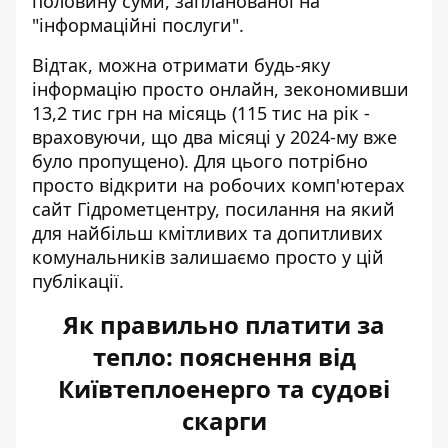
половину суми, запланованої на
"інформаційні послуги".
Відтак, можна отримати будь-яку
інформацію просто онлайн, зекономивши
13,2 тис грн на місяць (115 тис на рік -
враховуючи, що два місяці у 2024-му вже
було пропущено). Для цього потрібно
просто
відкрити на робочих комп'ютерах
сайт Гідрометцентру
, посилання на який
для найбільш кмітливих та допитливих
комунальників залишаємо просто у цій
публікації.
Як правильно платити за
тепло: пояснення від
Київтеплоенерго та судові
скарги