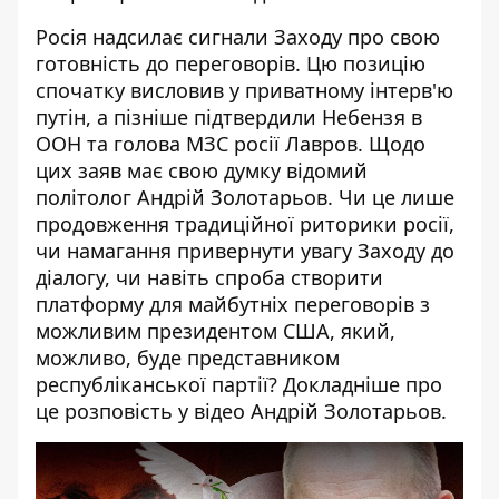
Росія надсилає сигнали Заходу про свою
готовність до переговорів. Цю позицію
спочатку висловив у приватному інтерв'ю
путін, а пізніше підтвердили Небензя в
ООН та голова МЗС росії Лавров. Щодо
цих заяв має свою думку відомий
політолог Андрій Золотарьов. Чи це лише
продовження традиційної риторики росії,
чи намагання привернути увагу Заходу до
діалогу, чи навіть спроба створити
платформу для майбутніх переговорів з
можливим президентом США, який,
можливо, буде представником
республіканської партії? Докладніше про
це розповість у відео Андрій Золотарьов.