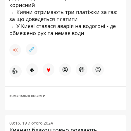
корисний
Кияни отримають три платіжки за газ:
за що доведеться платити
У Києві сталася аварія на водогоні - де
обмежено рух та немає води
♥
🔥
😭
😆
😡
👍
КОМУНАЛЬНІ ПОСЛУГИ
09:16, 19 лютого 2024
Киянам безкоштовно роздають