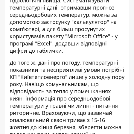
гідрологічні явища. Систематизувати
температурні дані, отримавши прогноз
середньодобових температур, можна за
допомогою застосунку "калькулятор" на
комп'ютері, а для більш просунутих
користувачів пакету "Microsoft Office" - у
програмі "Excel", додавши відповідні
цифри до таблички.
До того ж, дані про погоду, температурні
показники та несприятливі умови потрібні
КП "Київтеплоенерго" лише у холодну пору
року. Навіщо комунальникам, що
відповідають за тепло у помешканнях
киян, інформація про середньодобові
температури у травні чи липні - питання
риторичне. Враховуючи, що зазвичай
опалювальний сезон триває з 15-16
жовтня до кінця березня, зберегти можна