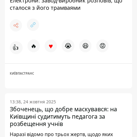
Електрони: завод-виробник розповів, що
сталося з його трамваями
♥
🔥
😭
😆
😡
👍
КИЇВПАСТРАНС
13:38, 24 жовтня 2025
Збоченець, що добре маскувався: на
Київщині судитимуть педагога за
розбещення учнів
Наразі відомо про трьох жертв, щодо яких