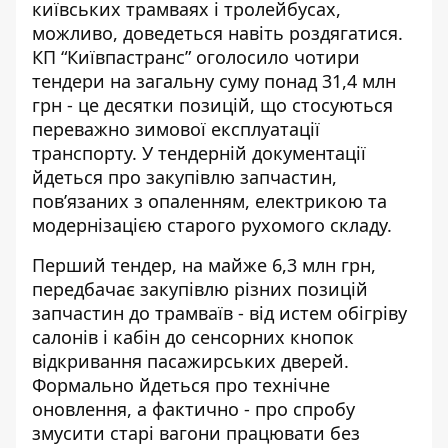
київських трамваях і тролейбусах,
можливо, доведеться навіть роздягатися.
КП “Київпастранс” оголосило чотири
тендери на загальну суму понад 31,4 млн
грн - це десятки позицій, що стосуються
переважно
зимової експлуатації
транспорту
. У тендерній документації
йдеться про закупівлю запчастин,
пов’язаних з опаленням, електрикою та
модернізацією старого рухомого складу.
Перший тендер,
на майже
6,3 млн грн
,
передбачає закупівлю різних позицій
запчастин до трамваїв - від истем обігріву
салонів і кабін до сенсорних кнопок
відкривання пасажирських дверей.
Формально йдеться про технічне
оновлення, а фактично - про спробу
змусити старі вагони працювати без