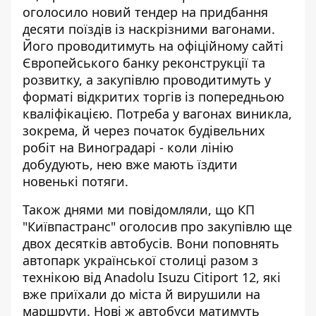
оголосило новий тендер на
придбання
десяти поїздів із наскрізними вагонами
.
Його проводитимуть на офіційному сайті
Європейського банку реконструкції та
розвитку, а закупівлю проводитимуть у
форматі відкритих торгів із попередньою
кваліфікацією. Потреба у вагонах виникла,
зокрема, й через початок будівельних
робіт на Виноградарі - коли лінію
добудують, нею вже мають їздити
новенькі потяги.
Також днями ми повідомляли, що КП
"Київпастранс" оголосив про
закупівлю ще
двох десятків автобусів
. Вони поповнять
автопарк української столиці разом з
технікою від Anadolu Isuzu Citiport 12, які
вже приїхали до міста й вирушили на
маршрути. Нові ж автобуси матимуть