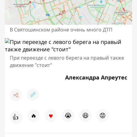
В Святошинском районе очень много ДТП
При переезде с левого берега на правый также
движение "стоит"
Александра Апреутес
♥
🔥
😭
😆
😡
👍