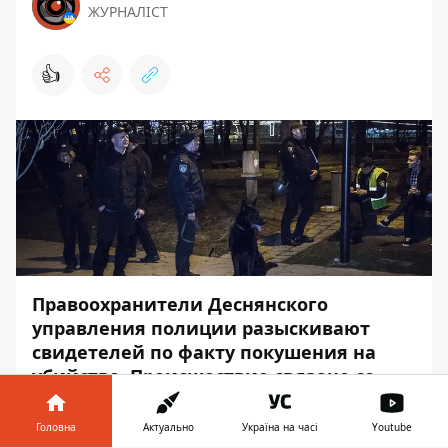
ЖУРНАЛІСТ
👍
Правоохранители Деснянского
управления полиции разыскивают
свидетелей по факту покушения на
убийство. Происшествие связано со
взрывом в парке Киото 16 апреля.
Головна
Актуально
Україна на часі
Youtube
По данному факту проводится досудебное