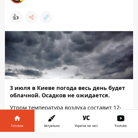
👍
3 июля в Киеве погода весь день будет
облачной. Осадков не ожидается.
Утром температура воздуха составит 12-
16 °C. Вечером потеплеет, но всего на
один градус. Об
Головна
Актуально
Україна на часі
Youtube
этом
Информатор
сообщает со ссылкой на
Украинский гидрометцентр.