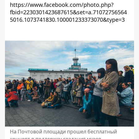
https://www.facebook.com/photo.php?
fbid=2230301423687615&set=a.71072756564
5016.1073741830.100001233373070&type=3
На Почтовой площади прошел бесплатный