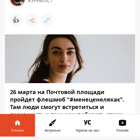
ЖУРНАЛІСТ
👍
26 марта на Почтовой площади
пройдет флешмоб "
#
менеценелякає".
Там люди смогут встретиться и
поговорить о том, как побороть страх
перед эпилепсией.
Головна
Актуально
Україна на часі
Youtube
В рамках акции, которая начнется 19:00,