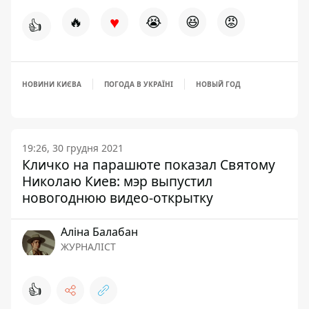
♥
🔥
😭
😆
😡
👍
НОВИНИ КИЄВА
ПОГОДА В УКРАЇНІ
НОВЫЙ ГОД
19:26, 30 грудня 2021
Кличко на парашюте показал Святому
Николаю Киев: мэр выпустил
новогоднюю видео-открытку
Аліна Балабан
ЖУРНАЛІСТ
👍