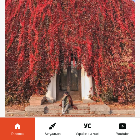
Будто фотозона на ВДНГ. Фото: @lina.cherry14
Головна
Актуально
Україна на часі
Youtube