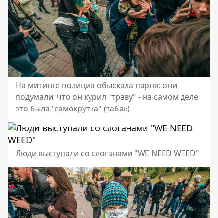
На митинге полиция обыскала парня: они
подумали, что он курил "траву" - на самом деле
это была "самокрутка" (табак)
Люди выступали со слоганами "WE NEED WEED"