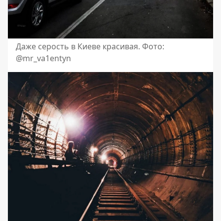
Даже серость в Киеве красивая. Фото:
@mr_va1entyn