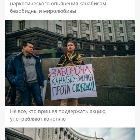
наркотического опьянения канабисом -
безобидны и миролюбивы
Не все, кто пришел поддержать акцию,
употребляют коноплю