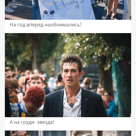
На год вперед наобнимались!
А на груди- звезда!