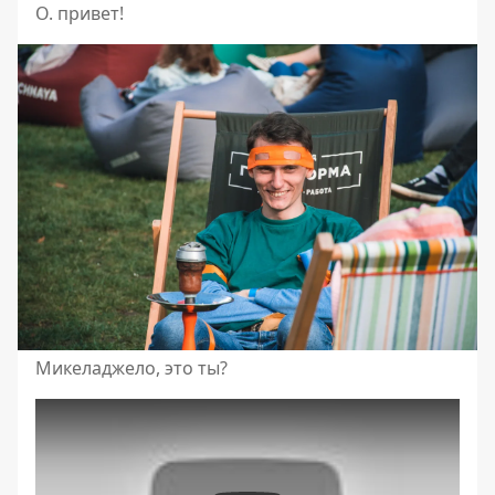
О. привет!
Микеладжело, это ты?