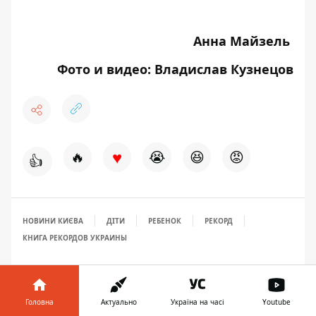
Анна Майзель
Фото и видео: Владислав Кузнецов
♥
🔥
😭
😆
😡
👍
НОВИНИ КИЄВА
ДІТИ
РЕБЕНОК
РЕКОРД
КНИГА РЕКОРДОВ УКРАИНЫ
Головна
Актуально
Україна на часі
Youtube