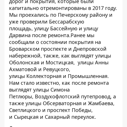
дорог и покрытия, которые были
капитально отремонтированы в 2017 году.
Мы проехались по Печерскому району и
уже проверили
Бессарабскую
площадь
,
улицу Бассейную
и
улицу
Дарвина
после ремонта.Ранее мы
сообщали о
состоянии покрытия на
Броварском проспекте
и
Днепровской
набережной,
также,
как выглядят улицы
Оболонская и Мостицкая
,
улицы Анны
Ахматовой и Ревуцкого
,
улицы
Коллекторная и Промышленная
.
Нам стало известно,
как после ремонта
выглядят улицы Симона
Петлюры
,
Воздухофлотский путепровод,
а
также улицы
Обсерваторная
и
Жамбаева,
Светлицкого и проспект Победы
,
и
Сырецкая и Сахарный переулок
.