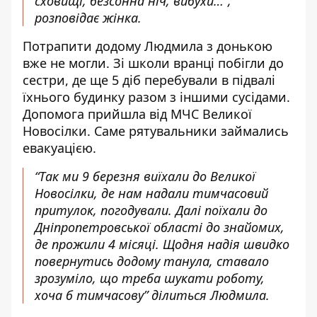
сховищі, безсонна ніч, вибухи…”,
розповідає жінка.
Потрапити додому Людмила з донькою
вже не могли. Зі школи вранці побігли до
сестри, де ще 5 діб перебували в підвалі
їхнього будинку разом з іншими сусідами.
Допомога прийшла від МЧС Великої
Новосілки. Саме рятувальники займались
евакуацією.
“Так ми 9 березня виїхали до Великої
Новосілки, де нам надали тимчасовий
притулок, погодували. Далі поїхали до
Дніпропетровської області до знайомих,
де прожили 4 місяці. Щодня надія швидко
повернутись додому танула, ставало
зрозуміло, що треба шукати роботу,
хоча б тимчасову” ділиться Людмила.