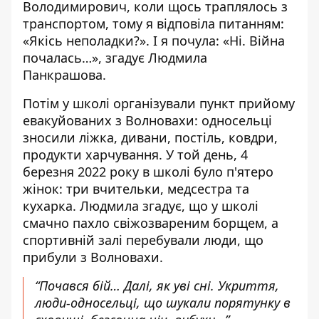
Володимирович, коли щось траплялось з
транспортом, тому я відповіла питанням:
«Якісь неполадки?». І я почула: «Ні.
Війна
почалась
…», згадує Людмила
Панкрашова.
Потім у школі організували пункт прийому
евакуйованих з Волновахи: односельці
зносили ліжка, дивани, постіль, ковдри,
продукти харчування. У той день, 4
березня 2022 року в школі було п'ятеро
жінок: три вчительки, медсестра та
кухарка. Людмила згадує, що у школі
смачно пахло свіжозвареним борщем, а
спортивній залі перебували люди, що
прибули з Волновахи.
“Почався бій… Далі, як уві сні. Укриття,
люди-односельці, що шукали порятунку в