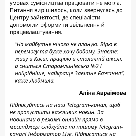
умовах сумісництва працювати не могла.
Питання вирішилось, коли звернулась до
Центру зайнятості, де спеціалісти
допомогли оформити звільнення й
працевлаштування.
“На майбутнє нічого не планую. Вірю в
перемогу та дуже хочу додому. Знаєте:
живу в Києві, працюю в столичній школі,
а сниться Старомлинівська №2 і
найрідніше, найкраще Завітне Бажання”,
каже Людмила.
Аліна Авраімова
Підписуйтесь на наш
Telegram-канал
, щоб
не пропустити важливих новин. За
новинами в режимі онлайн прямо в
месенджері слідкуйте на нашому Telegram-
каналі
Інформатор Live
. Підписатися на