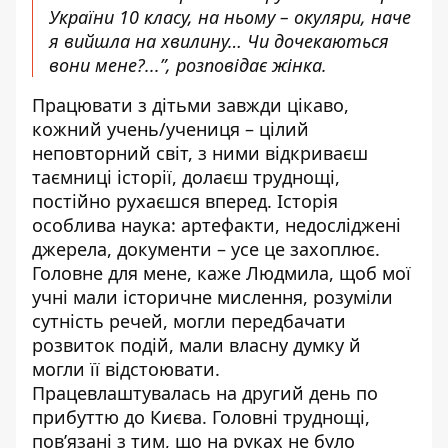
України 10 класу, на ньому – окуляри, наче
я вийшла на хвилину… Чи дочекаються
вони мене?...”, розповідає жінка.
Працювати з дітьми завжди цікаво,
кожний учень/учениця – цілий
неповторний світ, з ними відкриваєш
таємниці історії, долаєш труднощі,
постійно рухаєшся вперед. Історія
особлива наука: артефакти, недосліджені
джерела, документи – усе це захоплює.
Головне для мене, каже Людмила, щоб мої
учні мали історичне мислення, розуміли
сутність речей, могли передбачати
розвиток подій, мали власну думку й
могли її відстоювати.
Працевлаштувалась на другий день по
прибуттю до Києва. Головні труднощі,
пов’язані з тим, що на руках не було