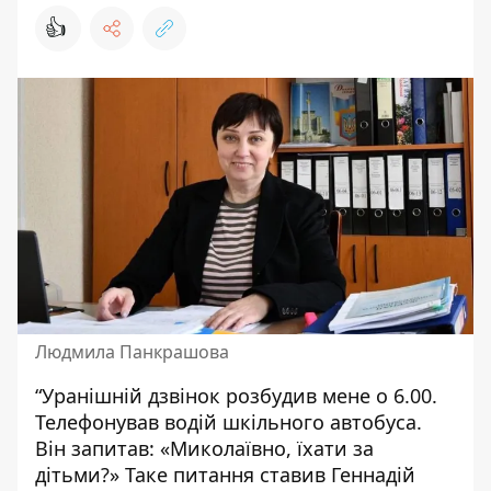
👍
Людмила Панкрашова
“Уранішній дзвінок розбудив мене о 6.00.
Телефонував водій шкільного автобуса.
Він запитав: «Миколаївно, їхати за
дітьми?» Таке питання ставив Геннадій