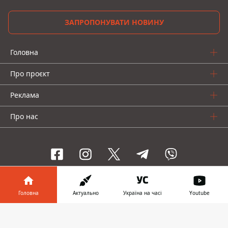
ЗАПРОПОНУВАТИ НОВИНУ
Головна
Про проєкт
Реклама
Про нас
Інформатор проекти
Головна
Актуально
Україна на часі
Youtube
Інформатор-Україна
Geek
Гроші
Авто
Інформатор у
Завантажити
телефоні
👉