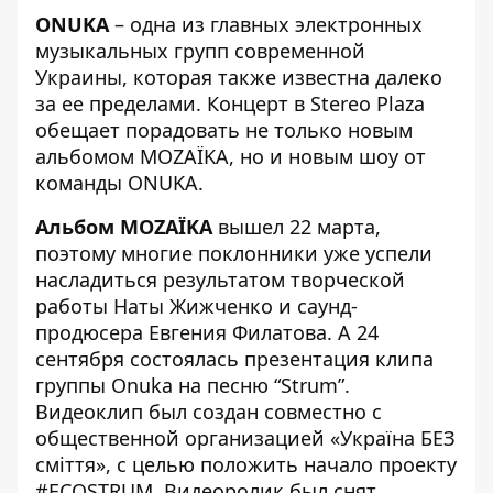
ONUKA
– одна из главных электронных
музыкальных групп современной
Украины, которая также известна далеко
за ее пределами. Концерт в Stereo Plaza
обещает порадовать не только новым
альбомом MOZAЇKA, но и новым шоу от
команды ONUKA.
Альбом MOZAЇKA
вышел 22 марта,
поэтому многие поклонники уже успели
насладиться результатом творческой
работы Наты Жижченко и саунд-
продюсера Евгения Филатова. А 24
сентября состоялась
презентация клипа
группы Onuka на песню “Strum”
.
Видеоклип был создан совместно с
общественной организацией «Україна БЕЗ
сміття», с целью положить начало проекту
#ECOSTRUM. Видеоролик был снят