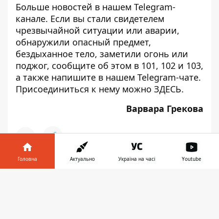
Больше новостей в нашем
Telegram-
канале
. Если вы стали свидетелем
чрезвычайной ситуации или аварии,
обнаружили опасный предмет,
бездыханное тело, заметили огонь или
поджог, сообщите об этом в 101, 102 и 103,
а также напишите в нашем Telegram-чате.
Присоединиться к нему можно
ЗДЕСЬ
.
Варвара Грекова
Головна
Актуально
Україна на часі
Youtube
♥
🔥
😭
😆
😡
👍
Інформатор у
Завантажити
телефоні
👉
НОВИНИ КИЄВА
КУДА ПОЙТИ В КИЕВЕ