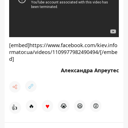
[embed]https://www.facebook.com/kiev.info
rmator.ua/videos/1109977982490494/[/embe
d]
Александра Апреутес
♥
🔥
😭
😆
😡
👍