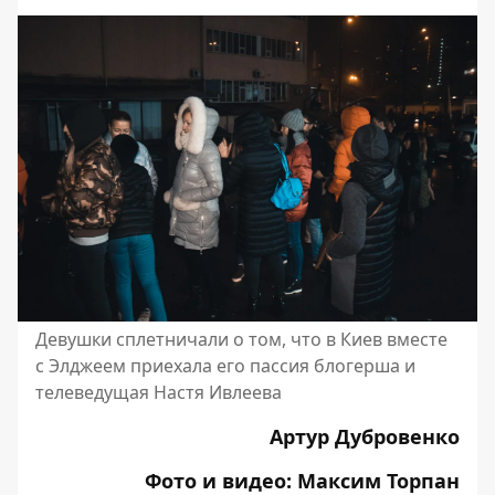
Девушки сплетничали о том, что в Киев вместе
с Элджеем приехала его пассия блогерша и
телеведущая Настя Ивлеева
Артур Дубровенко
Фото и видео: Максим Торпан