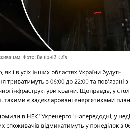
живачам. Фото: Вечірній Київ
о, як і в усіх інших областях України будуть
ння
триватимуть з 06:00 до 22:00
та пов'язані з
чної інфраструктури країни. Щоправда, у стол
і, такими є задекларовані енергетиками план
домили в НЕК "Укренерго"
напередодні, у нед
 споживачів відмикатимуть у понеділок з 06