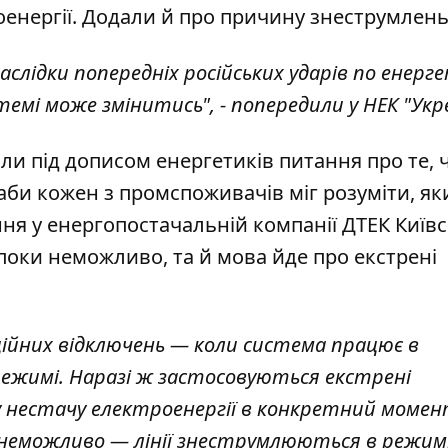
оенергії. Додали й про причину знеструмлень
слідки попередніх російських ударів по енерг
емі може змінитись", - попередили у НЕК "Укр
и під дописом енергетиків питання про те, 
аби кожен з промспоживачів міг розуміти, як
ння у
енергопостачальній компанії ДТЕК Київс
 поки неможливо, та й мова йде про екстрені
аційних відключень — коли система працює в
режимі. Наразі ж застосовуються екстрені
у нестачу електроенергії в конкретний момен
ь неможливо — лінії знеструмлюються в режим