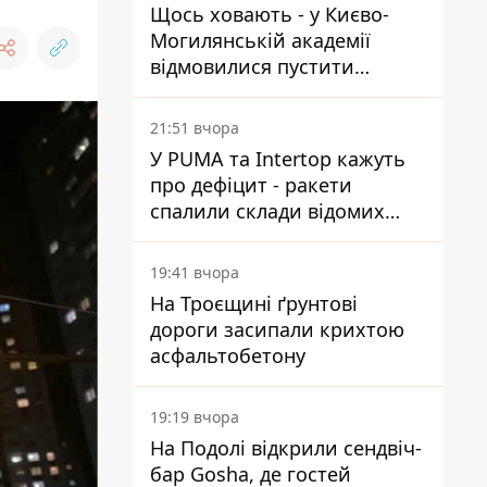
Щось ховають - у Києво-
Могилянській академії
відмовилися пустити
комісію з охорони пам'яток
на територію
21:51 вчора
У PUMA та Intertop кажуть
про дефіцит - ракети
спалили склади відомих
брендів
19:41 вчора
На Троєщині ґрунтові
дороги засипали крихтою
асфальтобетону
19:19 вчора
На Подолі відкрили сендвіч-
бар Gosha, де гостей