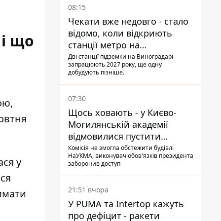
08:15
Чекати вже недовго - стало
відомо, коли відкриють
 і що
станції метро на
Виноградарі
Дві станції підземки на Виноградарі
запрацюють 2027 року, ще одну
добудують пізніше.
07:30
ою,
Щось ховають - у Києво-
жовтня
Могилянській академії
відмовилися пустити
комісію з охорони пам'яток
Комісія не змогла обстежити будівлі
НаУКМА, виконувач обов'язків президента
на територію
ася у
заборонив доступ
ися
21:51 вчора
лимати
У PUMA та Intertop кажуть
про дефіцит - ракети