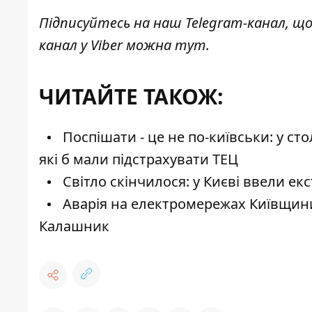
Підписуйтесь на наш
Telegram-канал
, щ
канал у Viber можна
тут
.
ЧИТАЙТЕ ТАКОЖ:
Поспішати - це не по-київськи: у ст
які б мали підстрахувати ТЕЦ
Світло скінчилося: у Києві ввели ек
Аварія на електромережах Київщини
Калашник