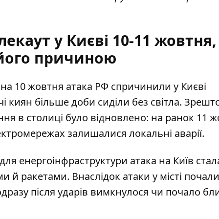
екаут у Києві 10-11 жовтня,
 його причиною
 на 10 жовтня атака РФ
спричинили у Києві
ячі киян більше доби сиділи без світла. Зрешт
ня в столиці було відновлено: на ранок 11 
ектромережах залишалися локальні аварії.
 для енергоінфраструктури атака
на Київ стал
и й ракетами. Внаслідок атаки у місті почал
 одразу після ударів вимкнулося чи почало б