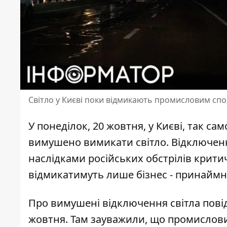
Світло у Києві поки відмикають промисловим спо
У понеділок, 20 жовтня, у Києві, так сам
вимушено вимикати світло. Відключе
наслідками російських обстрілів крити
відмикатимуть лише бізнес - принаймн
Про вимушені відключення світла
пові
жовтня. Там зауважили, що промислових