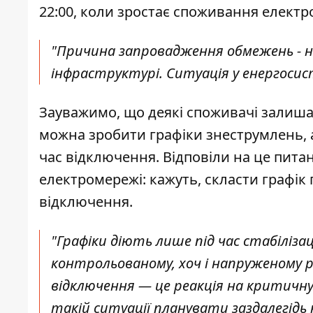
22:00, коли зростає споживання електр
"Причина запровадження обмежень - на
інфраструктурі. Ситуація у енергосист
Зауважимо, що деякі споживачі залишал
можна зробити графіки знеструмлень, 
час відключення. Відповіли на це пита
електромережі
: кажуть, скласти графік
відключення.
"Графіки діють лише під час стабіліз
контрольованому, хоч і напруженому 
відключення — це реакція на критичн
такій ситуації планувати заздалегід