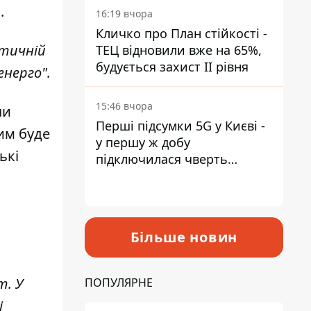
.
16:19 вчора
Кличко про План стійкості -
етичній
ТЕЦ відновили вже на 65%,
будується захист ІІ рівня
енерго".
15:46 вчора
чи
Перші підсумки 5G у Києві -
им буде
у першу ж добу
ькі
підключилася чверть
мільйона абонентів
Більше новин
т. У
ПОПУЛЯРНЕ
і