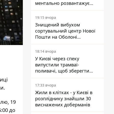
ментально розвантажує
акула
19:15 вчора
Знищений вибухом
сортувальний центр Нової
Пошти на Оболоні
запрацював - видають
посилки
18:14 вчора
У Києві через спеку
випустили трамваї-
поливачі, щоб зберегти
рейки від деформації
иці
17:33 вчора
и.
Жили в клітках - у Києві в
розпліднику знайшли 30
ілю, 19
виснажених доберманів
:00 до