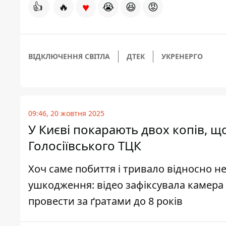
♥
👍
🔥
😭
😆
😡
ВІДКЛЮЧЕННЯ СВІТЛА
ДТЕК
УКРЕНЕРГО
09:46, 20 жовтня 2025
У Києві покарають двох копів, щ
Голосіївського ТЦК
Хоч саме побиття і тривало відносно не
ушкодження: відео зафіксувала камера 
провести за ґратами до 8 років