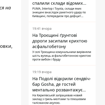
спалили склади відомих
ся на
брендів
PUMA, Intertop і Toyota, склади яких
знищені внаслідок ракетного удару по
Київщині, попередили про дефіцит
товарів
19:41 вчора
На Троєщині ґрунтові
дороги засипали крихтою
новки,
асфальтобетону
У селі Троєщина комунальники вирівняли
шість вулиць асфальтобетонною крихтою
проти вибоїн і бруду
19:19 вчора
На Подолі відкрили сендвіч-
бар Gosha, де гостей
ментально розвантажує
акула
На Кирилівській запрацював новий
заклад з гриль-мелтами та плюшевим
талісманом-акулою.