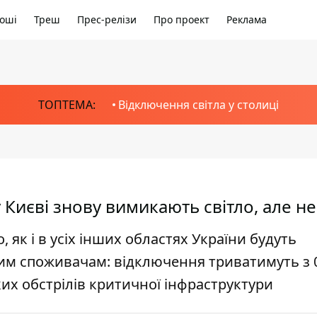
оші
Треш
Прес-релізи
Про проект
Реклама
ТОПТЕМА:
Відключення світла у столиці
 Києві знову вимикають світло, але не
о, як і в усіх інших областях України будуть
м споживачам: відключення триватимуть з 0
ьких обстрілів критичної інфраструктури