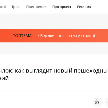
оші
Треш
Прес-релізи
Про проект
Реклама
ТОПТЕМА:
Відключення світла у столиці
тылок: как выглядит новый пешеходн
ний
👍