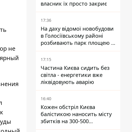
власник їх просто закриє
17:36
На даху відомої новобудови
ть
в Голосіївському районі
розбивають парк площею в
ор
не
гектар
лярный
17:15
Частина Києва сидить без
світла - енергетики вже
ліквідовують аварію
знения
16:40
л
Кожен обстріл Києва
 к
балістикою наносить місту
суды
збитків на 300-500
мільйонів - Петро
еходный