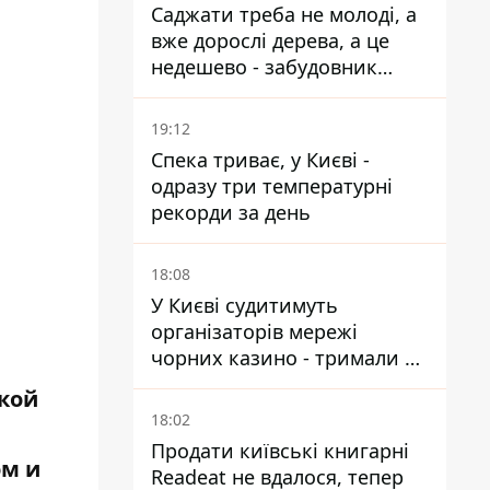
Саджати треба не молоді, а
вже дорослі дерева, а це
недешево - забудовник
Ніконов
19:12
Спека триває, у Києві -
одразу три температурні
рекорди за день
18:08
У Києві судитимуть
організаторів мережі
чорних казино - тримали 39
закладів
кой
18:02
Продати київські книгарні
ом и
Readeat не вдалося, тепер