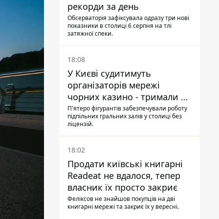
рекорди за день
Обсерваторія зафіксувала одразу три нові
показники в столиці 6 серпня на тлі
затяжної спеки.
18:08
У Києві судитимуть
організаторів мережі
чорних казино - тримали 39
закладів
П'ятеро фігурантів забезпечували роботу
підпільних гральних залів у столиці без
ліцензій.
18:02
Продати київські книгарні
Readeat не вдалося, тепер
власник їх просто закриє
Феліксов не знайшов покупців на дві
книгарні мережі та закриє їх у вересні.