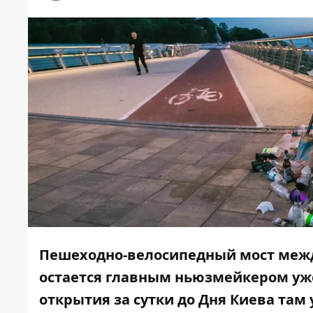
Пешеходно-велосипедный мост меж
остается главным ньюзмейкером уже
открытия за сутки до Дня Киева там