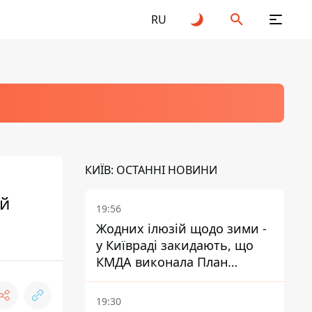
RU
КИЇВ: ОСТАННІ НОВИНИ
ый
19:56
Жодних ілюзій щодо зими -
у Київраді закидають, що
КМДА виконала План
стійкості на 20%
19:30