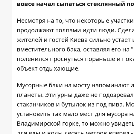
вовсе начал
сыпаться стеклянный п
Несмотря на то, что некоторые участк
продолжают толпами идти люди. Сдела
жителей и гостей Киева сильно устает
вместительного бака, оставляя его на
поленился проснуться пораньше и пок
объект отдыхающие.
Мусорные баки на мосту напоминают 
планеты. Эти урны даже не подозревал
стаканчиков и бутылок из под пива. Мо
установить так мало мест для мусора на
Владимирской горке, то можно увидеть
для еды и воды десять метров вперед 