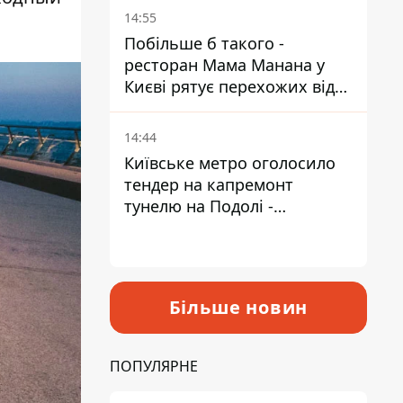
Пантелеєв
14:55
Побільше б такого -
ресторан Мама Манана у
Києві рятує перехожих від
спеки
14:44
Київське метро оголосило
тендер на капремонт
тунелю на Подолі -
триватиме майже два роки
Більше новин
ПОПУЛЯРНЕ