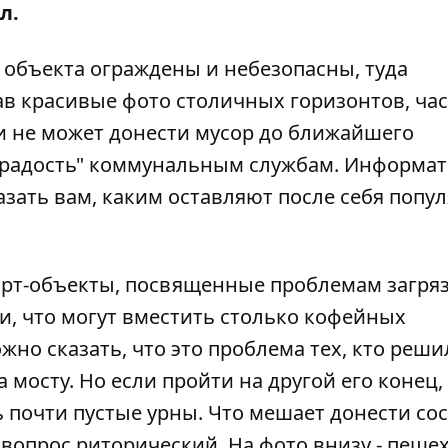
ол
.
и объекта ограждены и небезопасны, туда
в красивые фото столичных горизонтов, час
 и не может донести мусор до ближайшего
 "радость" коммунальным службам.
Информат
азать вам, каким оставляют после себя попу
арт-объекты, посвященные проблемам загря
и, что могут вместить столько кофейных
жно сказать, что это проблема тех, кто реши
 мосту. Но если пройти на другой его конец,
 почти пустые урны. Что мешает донести со
- вопрос риторический. На фото внизу - пеш