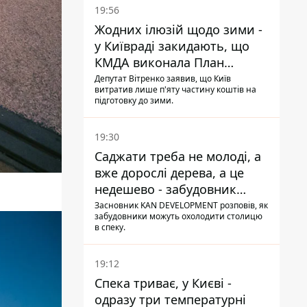
19:56
Жодних ілюзій щодо зими -
у Київраді закидають, що
КМДА виконала План
стійкості на 20%
Депутат Вітренко заявив, що Київ
витратив лише п'яту частину коштів на
підготовку до зими.
19:30
Саджати треба не молоді, а
вже дорослі дерева, а це
недешево - забудовник
Ніконов
Засновник KAN DEVELOPMENT розповів, як
забудовники можуть охолодити столицю
в спеку.
19:12
Спека триває, у Києві -
одразу три температурні