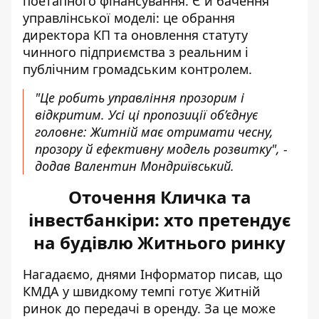
поетапного фінансування. Є й бачення
управлінської моделі: це обрання
директора КП та оновлення статуту
чинного підприємства з реальним і
публічним громадським контролем.
"Це робить управління прозорим і
відкритим. Усі ці пропозиції об’єднує
головне: Житній має отримати чесну,
прозору й ефективну модель розвитку", -
додав Валентин Мондриївський.
Оточення Кличка та
інвестбанкіри: хто претендує
на будівлю Житнього ринку
Нагадаємо, днями Інформатор писав, що
КМДА у швидкому темпі
готує Житній
ринок до передачі в оренду
. За це може