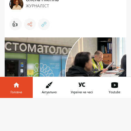
ЖУРНАЛІСТ
👍
Головна
Актуально
Україна на часі
Youtube
Інформатор у
Завантажити
Лікарці-анестезіологу, яка відповідала за
телефоні
👉
проведення седації і знала про протипоказання
дитини, загрожує до трьох років позбавлення