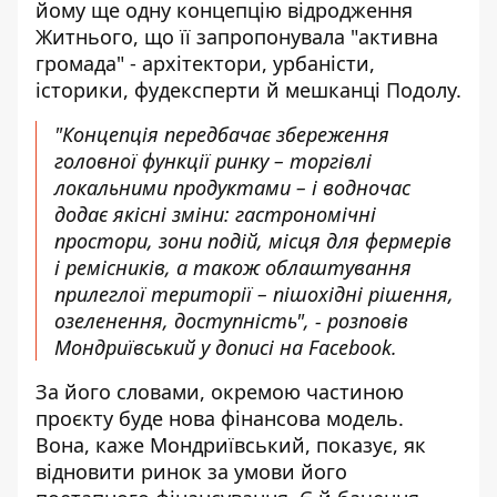
йому ще одну концепцію відродження
Житнього, що її запропонувала "активна
громада" - архітектори, урбаністи,
історики, фудексперти й мешканці Подолу.
"Концепція передбачає збереження
головної функції ринку – торгівлі
локальними продуктами – і водночас
додає якісні зміни: гастрономічні
простори, зони подій, місця для фермерів
і ремісників, а також облаштування
прилеглої території – пішохідні рішення,
озеленення, доступність", - розповів
Мондриївський у дописі на Facebook.
За його словами, окремою частиною
проєкту буде нова фінансова модель.
Вона, каже Мондриївський, показує, як
відновити ринок за умови його