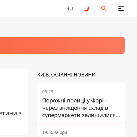
RU
КИЇВ: ОСТАННІ НОВИНИ
08:23
Порожні полиці у Форі -
через знищення складів
етини з
супермаркети залишилися
без асортименту
19:56 вчора