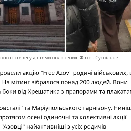
ьного інтересу до теми полонених. Фото - Суспільне
провели акцію "Free Azov" родичі військових,
.
На мітинг зібралося понад 200 людей
. Вони
 боки від Хрещатика з прапорами та плаката
овсталі"
та Маріупольського гарнізону. Нині
протягом осені одиночні та колективні акції
 "Азовці" найактивніші з усіх родичів