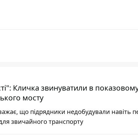
ті": Кличка звинуватили в показовом
ського мосту
вважає, що підрядники недобудували навіть 
о для звичайного транспорту