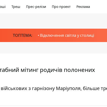
оші
Треш
Прес-релізи
Про проект
Реклама
ТОПТЕМА:
Відключення світла у столиці
штабний мітинг родичів полонених
 військових з гарнізону Маріуполя, більше тр