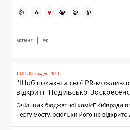
♥
👍
🔥
😭
😆
😡
МІТИНГ
РФ
13:26, 03 грудня 2023
"Щоб показати свої PR-можливос
відкритті Подільсько-Воскресен
Очільник бюджетної комісії Київради 
чергу мосту, оскільки його не відкрит