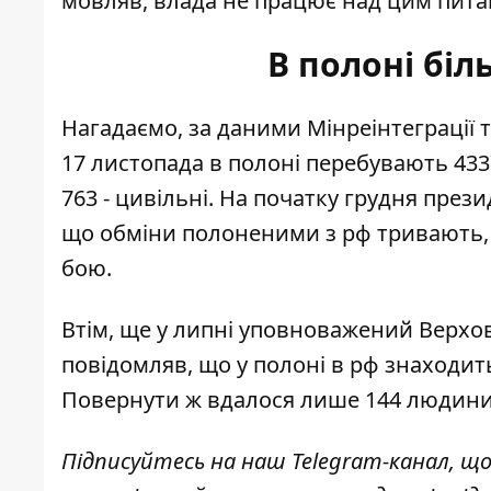
мовляв, влада не працює над цим пита
В полоні біл
Нагадаємо, за даними Мінреінтеграції 
17 листопада
в полоні перебувають 433
763 - цивільні. На початку грудня пре
що
обміни полоненими з рф тривають
бою.
Втім, ще у липні уповноважений Верхо
повідомляв, що у полоні в рф
знаходить
Повернути ж вдалося лише 144 людини
Підписуйтесь на наш
Telegram-канал
, щ