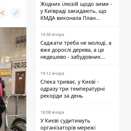
Жодних ілюзій щодо зими -
у Київраді закидають, що
КМДА виконала План
стійкості на 20%
19:30 вчора
Саджати треба не молоді, а
вже дорослі дерева, а це
недешево - забудовник
Ніконов
19:12 вчора
Спека триває, у Києві -
одразу три температурні
рекорди за день
18:08 вчора
У Києві судитимуть
організаторів мережі