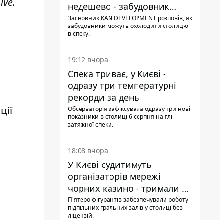
ive
.
недешево - забудовник
Ніконов
Засновник KAN DEVELOPMENT розповів, як
забудовники можуть охолодити столицю
в спеку.
19:12 вчора
Спека триває, у Києві -
одразу три температурні
рекорди за день
ції
Обсерваторія зафіксувала одразу три нові
показники в столиці 6 серпня на тлі
затяжної спеки.
18:08 вчора
У Києві судитимуть
організаторів мережі
чорних казино - тримали 39
закладів
П'ятеро фігурантів забезпечували роботу
підпільних гральних залів у столиці без
ліцензій.