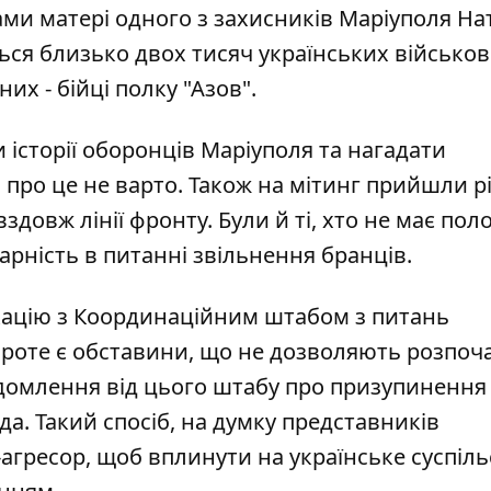
ми матері одного з захисників Маріуполя На
ться близько двох тисяч українських військов
них - бійці полку "Азов".
и історії оборонців Маріуполя та нагадати
и про це не варто. Також на мітинг прийшли р
здовж лінії фронту. Були й ті, хто не має по
арність в питанні звільнення бранців.
кацію з Координаційним штабом з питань
роте є обставини, що не дозволяють розпоч
домлення від цього штабу про призупинення
да. Такий спосіб, на думку представників
агресор, щоб вплинути на українське суспіль