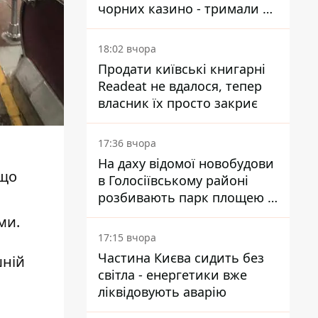
чорних казино - тримали 39
закладів
18:02 вчора
Продати київські книгарні
Readeat не вдалося, тепер
власник їх просто закриє
17:36 вчора
На даху відомої новобудови
 що
в Голосіївському районі
розбивають парк площею в
гектар
ми.
17:15 вчора
Частина Києва сидить без
шній
світла - енергетики вже
ліквідовують аварію