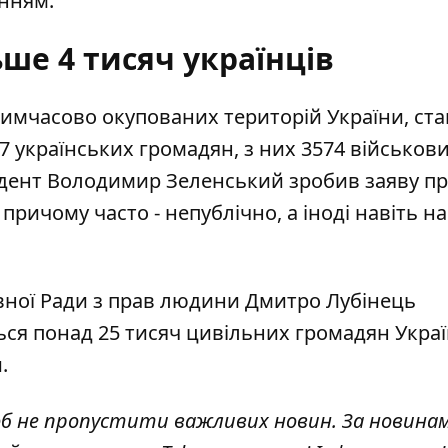
нням.
ьше 4 тисяч українців
тимчасово окупованих територій України, ст
7 українських громадян
, з них 3574 військов
зидент Володимир Зеленський зробив заяву пр
, причому часто - непублічно, а іноді навіть на
вної Ради з прав людини Дмитро Лубінець
ся понад 25 тисяч цивільних
громадян Украї
.
об не пропустити важливих новин. За новина