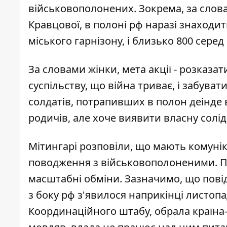
військовополонених. Зокрема, за слова
Кравцової, в полоні рф наразі знаходи
міського гарнізону, і близько 800 серед 
За словами жінки, мета акції - розказат
суспільству, що війна триває, і забуват
солдатів, потрапивших в полон деінде в
родичів, але хоче виявити власну солід
Мітингарі розповіли, що мають комуні
поводження з військовополоненими. П
масштабні обміни. Зазначимо, що пові
з боку рф з'явилося наприкінці листопа
Координаційного штабу, обрала країна-