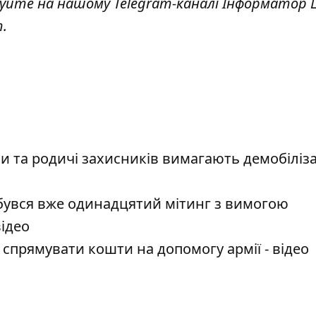
куйте на нашому Telegram-каналі
Інформатор L
т
.
ни та родичі захисників вимагають демобіліза
дбувся вже одинадцятий мітинг з вимогою
відео
спрямувати кошти на допомогу армії - відео