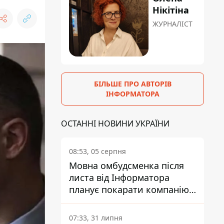
Нікітіна
ЖУРНАЛІСТ
БІЛЬШЕ ПРО АВТОРІВ
ІНФОРМАТОРА
ОСТАННІ НОВИНИ УКРАЇНИ
08:53, 05 серпня
Мовна омбудсменка після
листа від Інформатора
планує покарати компанію-
підрядника ПриватБанку
07:33, 31 липня