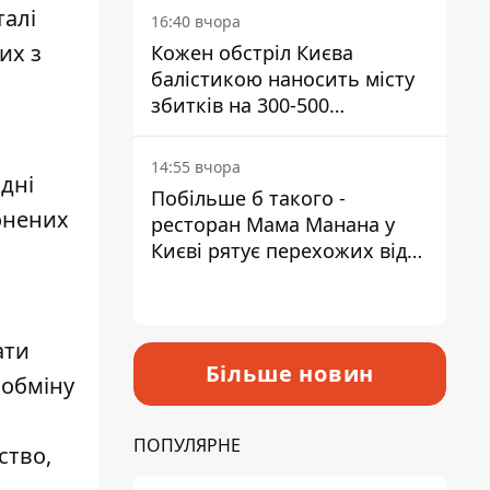
талі
16:40 вчора
их з
Кожен обстріл Києва
балістикою наносить місту
збитків на 300-500
мільйонів - Петро
Пантелеєв
14:55 вчора
ідні
Побільше б такого -
лонених
ресторан Мама Манана у
Києві рятує перехожих від
спеки
ати
Більше новин
 обміну
ПОПУЛЯРНЕ
ство,