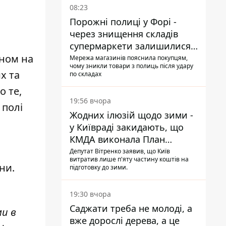
08:23
Порожні полиці у Форі -
через знищення складів
супермаркети залишилися
без асортименту
аном на
Мережа магазинів пояснила покупцям,
чому зникли товари з полиць після удару
их та
по складах
о те,
19:56 вчора
 полі
Жодних ілюзій щодо зими -
у Київраді закидають, що
КМДА виконала План
стійкості на 20%
Депутат Вітренко заявив, що Київ
витратив лише п'яту частину коштів на
ни.
підготовку до зими.
19:30 вчора
Саджати треба не молоді, а
ми в
вже дорослі дерева, а це