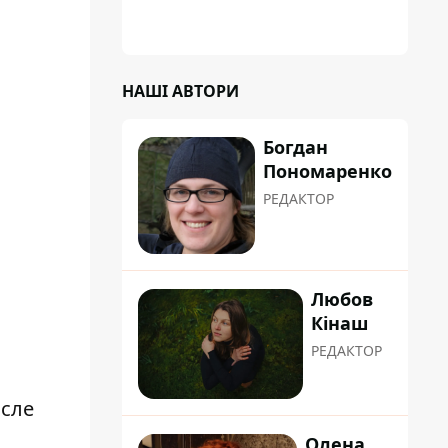
НАШІ АВТОРИ
Богдан
Пономаренко
РЕДАКТОР
Любов
Кінаш
РЕДАКТОР
осле
Олена