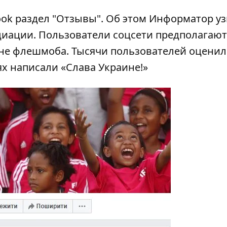
ook раздел "Отзывы". Об этом
Информатор
уз
иации. Пользователи соцсети предполагают,
ине флешмоба. Тысячи пользователей
оценил
х написали «Слава Украине!»