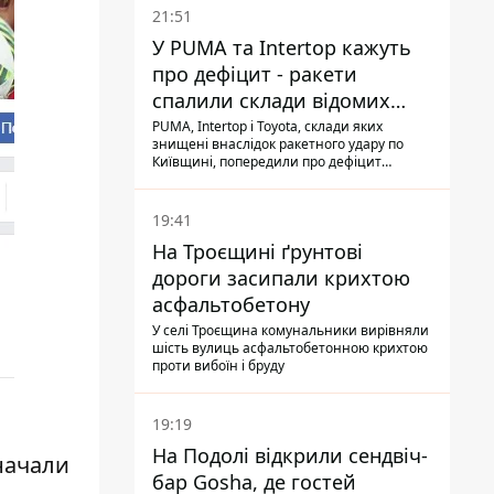
21:51
У PUMA та Intertop кажуть
про дефіцит - ракети
спалили склади відомих
брендів
PUMA, Intertop і Toyota, склади яких
знищені внаслідок ракетного удару по
Київщині, попередили про дефіцит
товарів
19:41
На Троєщині ґрунтові
дороги засипали крихтою
асфальтобетону
У селі Троєщина комунальники вирівняли
шість вулиць асфальтобетонною крихтою
проти вибоїн і бруду
19:19
На Подолі відкрили сендвіч-
начали
бар Gosha, де гостей