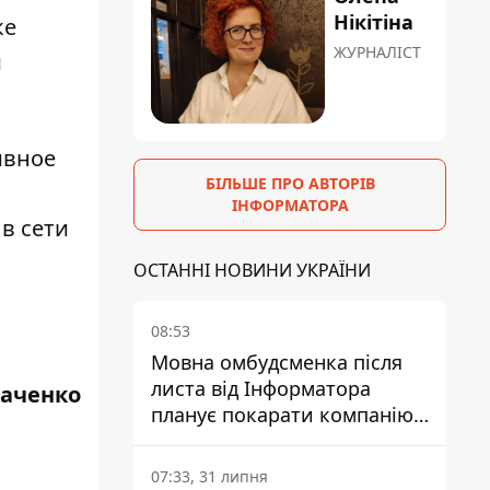
Нікітіна
ке
ЖУРНАЛІСТ
и
ивное
БІЛЬШЕ ПРО АВТОРІВ
ІНФОРМАТОРА
в сети
ОСТАННІ НОВИНИ УКРАЇНИ
08:53
Мовна омбудсменка після
листа від Інформатора
каченко
планує покарати компанію-
підрядника ПриватБанку
07:33, 31 липня