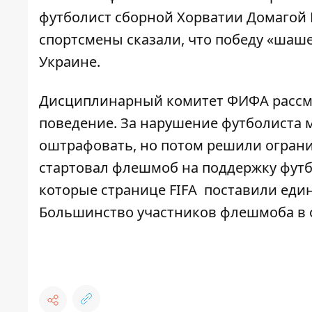
футболист сборной Хорватии Домагой 
спортсмены сказали, что победу «шаш
Украине.
Дисциплинарный комитет ФИФА рассмот
поведение. За нарушение футболиста 
оштрафовать, но потом решили ограни
стартовал
флешмоб на поддержку фут
которые странице FIFA поставили един
Большинство участников флешмоба в о