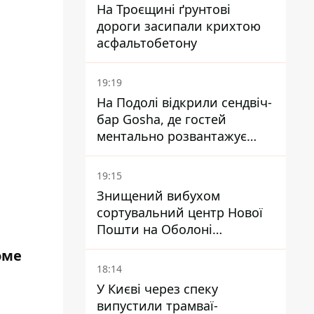
На Троєщині ґрунтові
дороги засипали крихтою
асфальтобетону
19:19
На Подолі відкрили сендвіч-
бар Gosha, де гостей
ментально розвантажує
акула
19:15
Знищений вибухом
сортувальний центр Нової
Пошти на Оболоні
запрацював - видають
оме
посилки
18:14
У Києві через спеку
випустили трамваї-