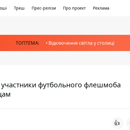
оші
Треш
Прес-релізи
Про проект
Реклама
ТОПТЕМА:
Відключення світла у столиці
 а участники футбольного флешмоба
цам
👍