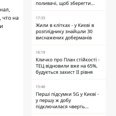
поливачі, щоб зберегти
нал,
рейки від деформації
 что на
17:33
Жили в клітках - у Києві в
и
розпліднику знайшли 30
виснажених доберманів
16:19
Кличко про План стійкості -
ТЕЦ відновили вже на 65%,
будується захист ІІ рівня
15:46
Перші підсумки 5G у Києві -
у першу ж добу
підключилася чверть
мільйона абонентів