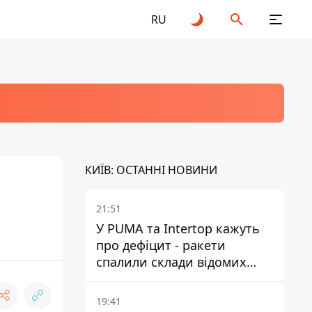
RU
КИЇВ: ОСТАННІ НОВИНИ
21:51
У PUMA та Intertop кажуть
про дефіцит - ракети
спалили склади відомих
брендів
19:41