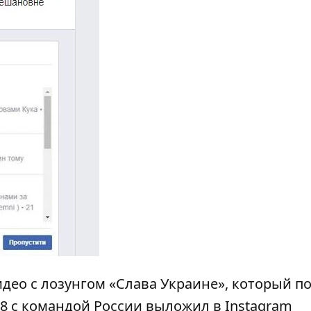
идео с лозунгом «Слава Украине»
, который п
8 с командой России выложил в Instagram