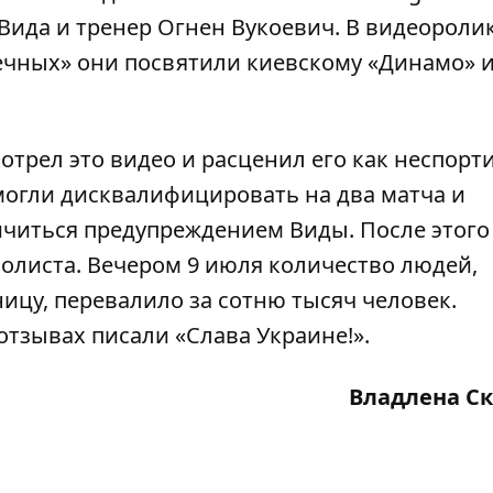
Вида и тренер Огнен Вукоевич. В видеороли
ечных» они посвятили киевскому «Динамо» 
рел это видео и расценил его как неспорт
могли дисквалифицировать на два матча и
читься предупреждением Виды. После этого 
болиста
. Вечером 9 июля количество людей,
ицу, перевалило за сотню тысяч человек.
тзывах писали «Слава Украине!».
Владлена С