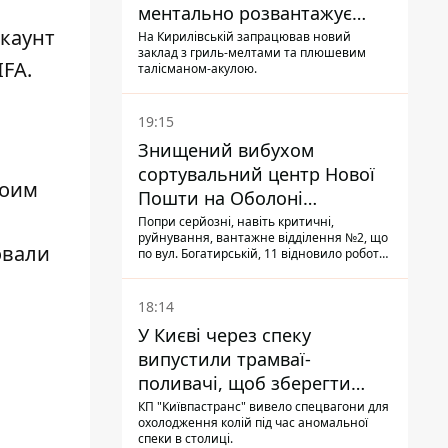
ментально розвантажує
ккаунт
акула
На Кирилівській запрацював новий
заклад з гриль-мелтами та плюшевим
FA.
талісманом-акулою.
19:15
Знищений вибухом
сортувальний центр Нової
воим
Пошти на Оболоні
запрацював - видають
Попри серйозні, навіть критичні,
руйнування, вантажне відділення №2, що
посилки
овали
по вул. Богатирській, 11 відновило роботу:
співробітники сортують поштові
відправлення й видають їх адресатам
18:14
У Києві через спеку
випустили трамваї-
поливачі, щоб зберегти
рейки від деформації
КП "Київпастранс" вивело спецвагони для
охолодження колій під час аномальної
спеки в столиці.