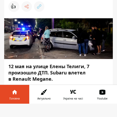
👍
12 мая на улице Елены Телиги, 7
произошло ДТП. Subaru влетел
в Renault Megane.
К счастью, никто не пострадал. Об этом
Информатор
узнал на месте
Головна
Актуально
Україна на часі
Youtube
происшествия.
Інформатор у
Столкновение произошло около
Завантажити
телефоні
👉