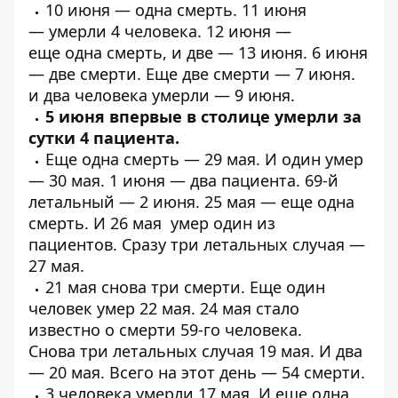
10 июня —
одна смерть
. 11 июня
—
умерли 4 человека
. 12 июня —
еще
одна
смерть, и
две
— 13 июня. 6 июня
—
две смерти
. Еще
две смерти
— 7 июня.
и
два человека умерли
— 9 июня.
5 июня впервые в столице
умерли за
сутки 4 пациента
.
Еще
одна смерть
— 29 мая. И
один
умер
— 30 мая. 1 июня —
два пациента
.
69-й
летальный
— 2 июня. 25 мая — еще
одна
смерть
. И 26 мая
умер один из
пациентов
. Сразу
три летальных случая
—
27 мая.
21 мая
снова три смерти
. Еще один
человек
умер 22 мая
. 24 мая стало
известно о
смерти 59-го человека
.
Снова
три летальных случая
19 мая. И два
—
20 мая
. Всего на этот день — 54 смерти.
3 человека
умерли 17 мая
. И еще
одна