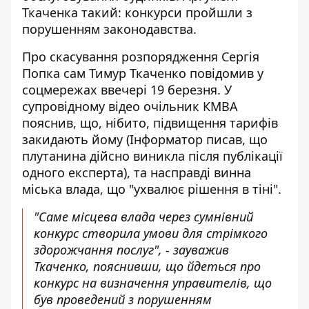
Ткаченка такий: конкурси пройшли з
порушенням законодавства.
Про скасування розпорядження Сергія
Попка сам
Тимур Ткаченко повідомив у
соцмережах
ввечері 19 березня. У
супровідному відео очільник КМВА
пояснив, що, нібито, підвищення тарифів
закидають йому (Інформатор писав, що
плутанина дійсно
виникла після публікації
одного експерта
), та насправді винна
міська влада, що "ухвалює рішення в тіні".
"Саме місцева влада через сумнівний
конкурс створила умови для стрімкого
здорожчання послуг", - зауважив
Ткаченко, пояснивши, що йдеться про
конкурс на визначення управителів, що
був проведений з порушенням