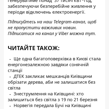
генеруватиме понад 37 тисяч кВт*год,
забезпечуючи безперебійне живлення у
періоди відключень електроенергії.
Підписуйтесь на наш
Telegram-канал
, щоб
не пропустити важливих новин.
Підписатися на канал у Viber можна
тут
.
ЧИТАЙТЕ ТАКОЖ:
Ще одна багатоповерхівка в Києві стала
енергонезалежною завдяки сонячній
станції
ДТЕК закликає мешканців Київщини
обрізати дерева, аби не залишатися без
світла
Знеструмлення на Київщині: хто
залишиться без світла з 19 по 21 березня
Норвегія передала Бучі на Київщині