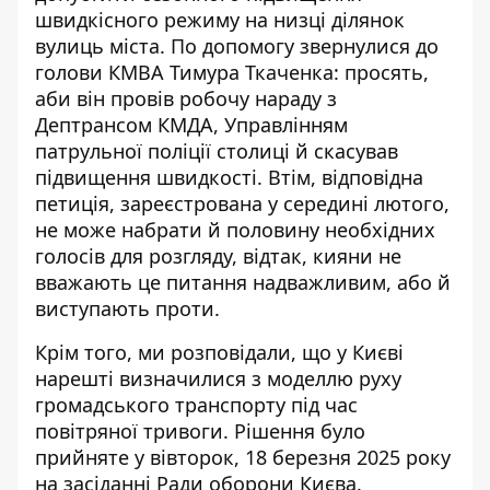
швидкісного режиму
на низці ділянок
вулиць міста. По допомогу звернулися до
голови КМВА Тимура Ткаченка: просять,
аби він провів робочу нараду з
Дептрансом КМДА, Управлінням
патрульної поліції столиці й скасував
підвищення швидкості. Втім, відповідна
петиція, зареєстрована у середині лютого,
не може набрати й половину необхідних
голосів для розгляду, відтак, кияни не
вважають це питання надважливим, або й
виступають проти.
Крім того, ми розповідали, що у Києві
нарешті
визначилися з моделлю руху
громадського транспорту
під час
повітряної тривоги. Рішення було
прийняте у вівторок, 18 березня 2025 року
на засіданні Ради оборони Києва.