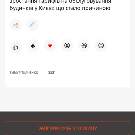
зростання тарифів на обслуговування
будинків у Києві: що стало причиною
♥
🔥
😭
😆
😡
👍
ТИМУР ТКАЧЕНКО
ЖКГ
ЗАПРОПОНУВАТИ НОВИНУ