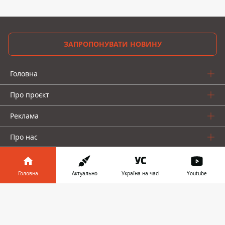
ЗАПРОПОНУВАТИ НОВИНУ
Головна
Про проєкт
Реклама
Про нас
Головна
Актуально
Україна на часі
Youtube
Інформатор у
Завантажити
телефоні
👉
Інформатор проекти