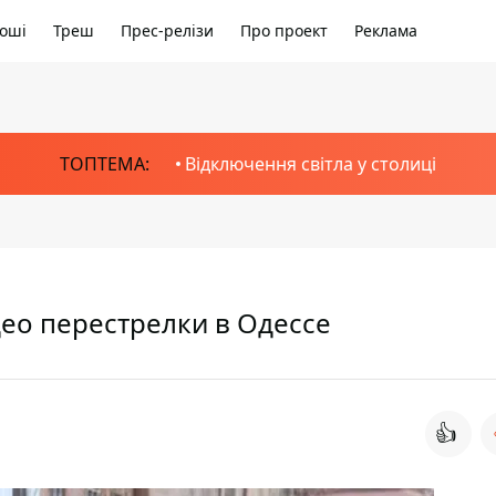
оші
Треш
Прес-релізи
Про проект
Реклама
ТОПТЕМА:
Відключення світла у столиці
део перестрелки в Одессе
👍