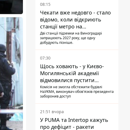
08:15
Чекати вже недовго - стало
відомо, коли відкриють
станції метро на
Виноградарі
Дві станції підземки на Виноградарі
запрацюють 2027 року, ще одну
добудують пізніше.
07:30
Щось ховають - у Києво-
Могилянській академії
відмовилися пустити
комісію з охорони пам'яток
Комісія не змогла обстежити будівлі
НаУКМА, виконувач обов'язків президента
на територію
заборонив доступ
21:51 вчора
У PUMA та Intertop кажуть
про дефіцит - ракети