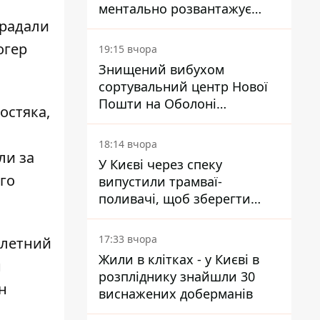
ментально розвантажує
традали
акула
огер
19:15 вчора
Знищений вибухом
сортувальний центр Нової
Пошти на Оболоні
остяка,
запрацював - видають
посилки
18:14 вчора
ли за
У Києві через спеку
го
випустили трамваї-
поливачі, щоб зберегти
рейки від деформації
17:33 вчора
илетний
Жили в клітках - у Києві в
н
розпліднику знайшли 30
н
виснажених доберманів