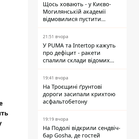
Щось ховають - у Києво-
Могилянській академії
відмовилися пустити
комісію з охорони пам'яток
на територію
21:51 вчора
У PUMA та Intertop кажуть
про дефіцит - ракети
спалили склади відомих
брендів
19:41 вчора
На Троєщині ґрунтові
дороги засипали крихтою
асфальтобетону
е
ить
19:19 вчора
у
На Подолі відкрили сендвіч-
бар Gosha, де гостей