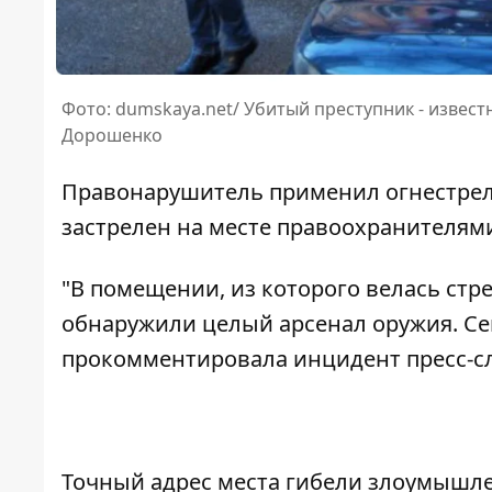
Фото: dumskaya.net/ Убитый преступник - извес
Дорошенко
Правонарушитель применил огнестрель
застрелен на месте правоохранителями
"В помещении, из которого велась стр
обнаружили целый арсенал оружия. Се
прокомментировала инцидент пресс-сл
Точный адрес места гибели злоумышле