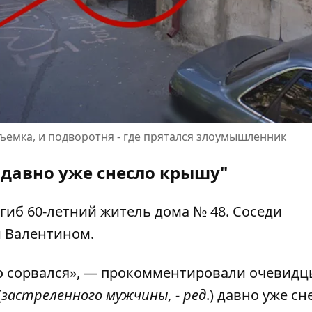
съемка, и подворотня - где прятался злоумышленник
о давно уже снесло крышу"
огиб 60-летний житель дома № 48. Соседи
и Валентином.
то сорвался», — прокомментировали очевидц
(
застреленного мужчины, - ред
.) давно уже сн