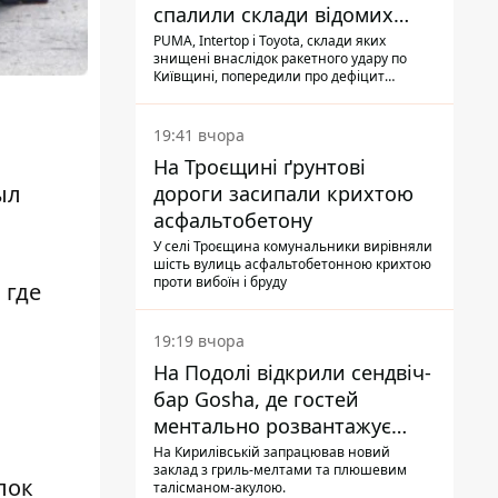
спалили склади відомих
брендів
PUMA, Intertop і Toyota, склади яких
знищені внаслідок ракетного удару по
Київщині, попередили про дефіцит
товарів
19:41 вчора
На Троєщині ґрунтові
ыл
дороги засипали крихтою
асфальтобетону
У селі Троєщина комунальники вирівняли
шість вулиць асфальтобетонною крихтою
проти вибоїн і бруду
 где
19:19 вчора
На Подолі відкрили сендвіч-
бар Gosha, де гостей
ментально розвантажує
акула
На Кирилівській запрацював новий
заклад з гриль-мелтами та плюшевим
лок
талісманом-акулою.