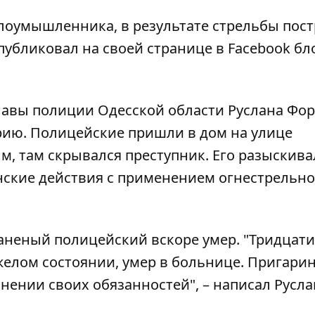
лоумышленника, в результате стрельбы пос
опубликовал на своей странице в
Facebook
бл
лавы полиции Одесской области Руслана Фор
рию. Полицейские пришли в дом на улице
м, там скрывался преступник. Его разыскива
анские действия с применением огнестрельно
раненый полицейский вскоре умер. "Тридцат
желом состоянии, умер в больнице. Пригари
нении своих обязанностей", – написал Русла