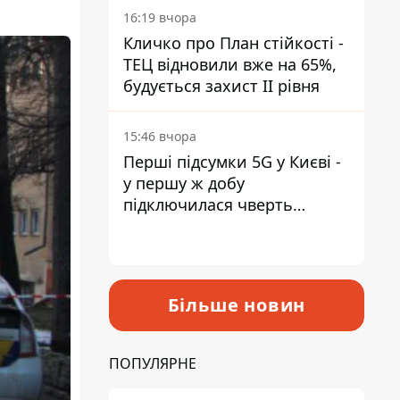
16:19 вчора
Кличко про План стійкості -
ТЕЦ відновили вже на 65%,
будується захист ІІ рівня
15:46 вчора
Перші підсумки 5G у Києві -
у першу ж добу
підключилася чверть
мільйона абонентів
Більше новин
ПОПУЛЯРНЕ