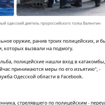
тный одесский деятель пророссийского толка Валентин
ное оружие, ранив троих полицейских, и б
, которых вызвали на подмогу.
ельба, полицейские нашли вход в катакомбы,
йчас принимаются меры по его изъятию", -
ужба Одесской области в Facebook.
нника, стрелявшего по полицейским - переу