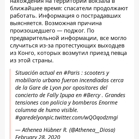
нахождения на территории вокзала в
ближайшее время: спасатели продолжают
работать. Информация о пострадавших
выясняется. Возможная причина
произошедшего — поджог. По
предварительной информации, все могло
случиться из-за протестующих выходцев
из Конго, которых возмутил приезд певца
из этой страны.
Situación actual en
#Paris
: scooters y
mobiliario urbano fueron incendiados cerca
de la Gare de Lyon por opositores del
concierto de Fally Ipupa en
#Bercy
. Grandes
tensiones con policia y bomberos Enorme
columna de humo visible.
#garedelyon
pic.twitter.com/wQOqodzmgi
— Athenea Hübner R. (@Athenea__Diosa)
February 28, 2020