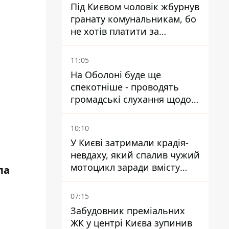
Під Києвом чоловік жбурнув
гранату комунальникам, бо
не хотів платити за
квитанціями
11:05
На Оболоні буде ще
спекотніше - проводять
громадські слухання щодо
храму УГКЦ на Північній
10:10
У Києві затримали крадія-
невдаху, який спалив чужий
мотоцикл заради вмісту
ла
багажника
07:15
Забудовник преміальних
ЖК у центрі Києва зупинив