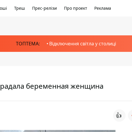
оші
Треш
Прес-релізи
Про проект
Реклама
ТОПТЕМА:
Відключення світла у столиці
традала беременная женщина
👍