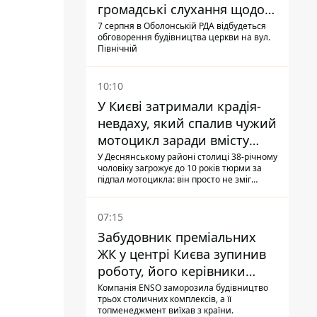
громадські слухання щодо
храму УГКЦ на Північній
7 серпня в Оболонській РДА відбудеться
обговорення будівництва церкви на вул.
Північній
10:10
У Києві затримали крадія-
невдаху, який спалив чужий
мотоцикл заради вмісту
багажника
У Деснянському районі столиці 38-річному
чоловіку загрожує до 10 років тюрми за
підпал мотоцикла: він просто не зміг
зламати замок, і підпалив транспорт зі
злості
07:15
Забудовник преміальних
ЖК у центрі Києва зупинив
роботу, його керівники
втекли з України - Bihus.info
Компанія ENSO заморозила будівництво
трьох столичних комплексів, а її
топменеджмент виїхав з країни.