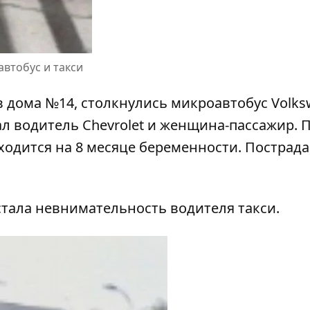
втобус и такси
 дома №14, столкнулись микроавтобус Volks
дал водитель Chevrolet и женщина-пассажир. 
одится на 8 месяце беременности. Пострад
стала невнимательность водителя такси.