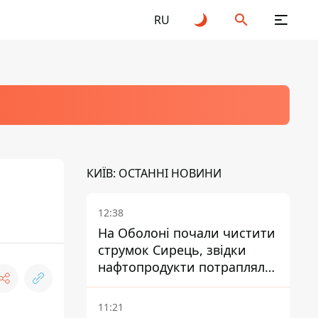
RU
КИЇВ: ОСТАННІ НОВИНИ
12:38
На Оболоні почали чистити
струмок Сирець, звідки
нафтопродукти потрапляли
до озер
11:21