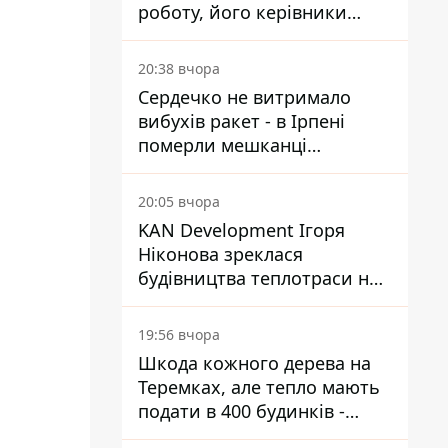
роботу, його керівники
втекли з України - Bihus.info
20:38 вчора
Сердечко не витримало
вибухів ракет - в Ірпені
померли мешканці
притулку для собак з
інвалідністю
20:05 вчора
KAN Development Ігоря
Ніконова зреклася
будівництва теплотраси на
Теремках
19:56 вчора
Шкода кожного дерева на
Теремках, але тепло мають
подати в 400 будинків -
депутатка Київради