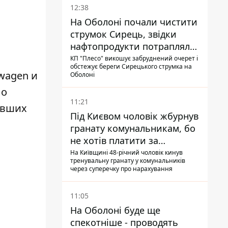
12:38
На Оболоні почали чистити
струмок Сирець, звідки
нафтопродукти потрапляли
до озер
КП "Плесо" викошує забруднений очерет і
обстежує береги Сирецького струмка на
wagen и
Оболоні
По
11:21
авших
Під Києвом чоловік жбурнув
гранату комунальникам, бо
не хотів платити за
квитанціями
На Київщині 48-річний чоловік кинув
тренувальну гранату у комунальників
через суперечку про нарахування
11:05
На Оболоні буде ще
спекотніше - проводять