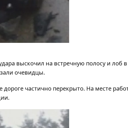
 удара выскочил на встречную полосу и лоб в
азали очевидцы.
 дороге частично перекрыто. На месте рабо
ии.