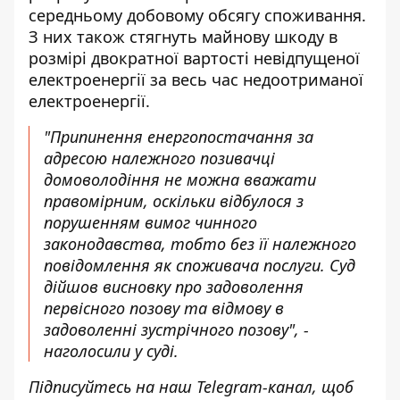
середньому добовому обсягу споживання.
З них також стягнуть майнову шкоду в
розмірі двократної вартості невідпущеної
електроенергії за весь час недоотриманої
електроенергії.
"Припинення енергопостачання за
адресою належного позивачці
домоволодіння не можна вважати
правомірним, оскільки відбулося з
порушенням вимог чинного
законодавства, тобто без її належного
повідомлення як споживача послуги. Суд
дійшов висновку про задоволення
первісного позову та відмову в
задоволенні зустрічного позову", -
наголосили у суді.
Підписуйтесь на наш
Telegram-канал
, щоб