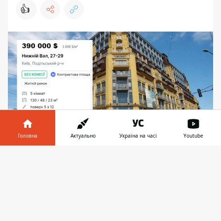
👍
Головна
Актуально
Україна на часі
Youtube
Будинок-монстр, він же ЖК "Поділ Престиж",
Інформатор у
Завантажити
довгий час стояв порожнім, втім, його
телефоні
👉
підімкнули до комунікацій і з 2018 року почали
заселяти
У одній з
найскандальніших споруд