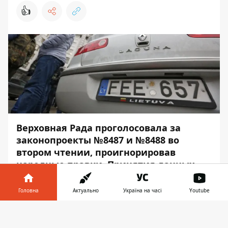
👍
Верховная Рада
проголосовала за
законопроекты №8487 и №8488
во
втором чтении, проигнорировав
народные правки. Принятия данных
правок на масштабном митинге под
парламентом
добивались
Головна
Актуально
Україна на часі
Youtube
активисты «Авто Евро Силы».
Інформатор у
Завантажити
О дальнейших планах "Авто Евро Силы"
телефоні
👉