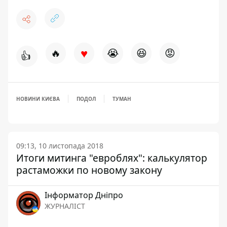
♥
🔥
😭
😆
😡
👍
НОВИНИ КИЄВА
ПОДОЛ
ТУМАН
09:13, 10 листопада 2018
Итоги митинга "евроблях": калькулятор
растаможки по новому закону
Інформатор Дніпро
ЖУРНАЛІСТ