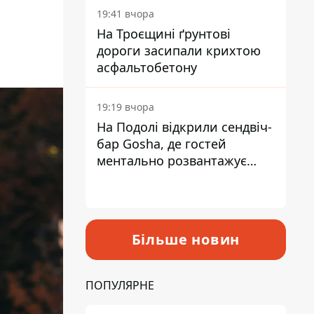
19:41 вчора
На Троєщині ґрунтові
дороги засипали крихтою
асфальтобетону
19:19 вчора
На Подолі відкрили сендвіч-
бар Gosha, де гостей
ментально розвантажує
акула
Більше новин
ПОПУЛЯРНЕ