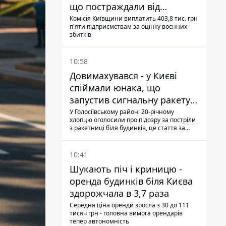
що постраждали від
прильотів ракет
Комісія Київщини виплатить 403,8 тис. грн
п'яти підприємствам за оцінку воєнних
збитків
10:58
Довимахувався - у Києві
спіймали юнака, що
запустив сигнальну ракету,
аби потішити дівчат
У Голосіївському районі 20-річному
хлопцю оголосили про підозру за постріли
з ракетниці біля будинків, це стаття за
"хуліганку"
10:41
Шукають піч і криницю -
оренда будинків біля Києва
здорожчала в 3,7 раза
Середня ціна оренди зросла з 30 до 111
тисяч грн - головна вимога орендарів
тепер автономність