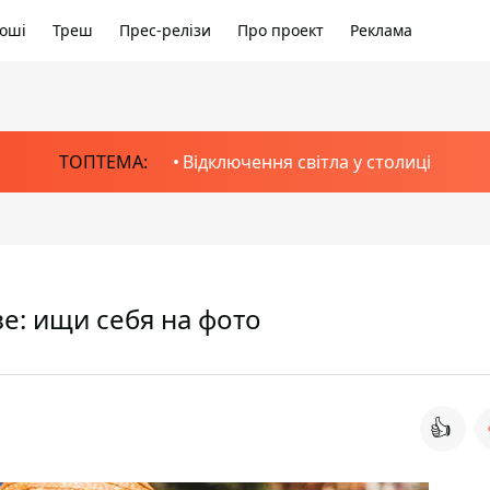
оші
Треш
Прес-релізи
Про проект
Реклама
ТОПТЕМА:
Відключення світла у столиці
е: ищи себя на фото
👍