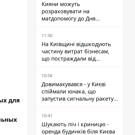
Кияни можуть
розраховувати на
матдопомогу до Дня
незалежності - кому її
дадуть
11:30
На Київщині відшкодують
частину витрат бізнесам,
що постраждали від
прильотів ракет
10:58
Довимахувався - у Києві
спіймали юнака, що
запустив сигнальну ракету,
ых для
аби потішити дівчат
а
10:41
льных
Шукають піч і криницю -
оренда будинків біля Києва