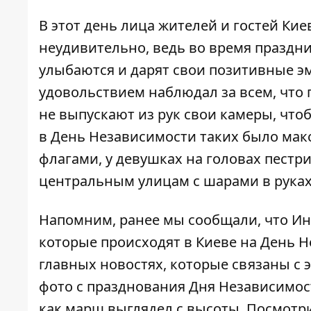
В этот день лица жителей и гостей Киев
неудивительно, ведь во время праздни
улыбаются и дарят свои позитивные эм
удовольствием наблюдал за всем, что 
не выпускают из рук свои камеры, чтоб
в День Независимости таких было мак
флагами, у девушках на головах пестр
центральным улицам с шарами в руках
Напомним, ранее мы сообщали, что И
которые происходят в Киеве на День Н
главных новостях, которые связаны с 
фото с празднования Дня Независимо
как
марш выглядел с высоты
. Посмотр