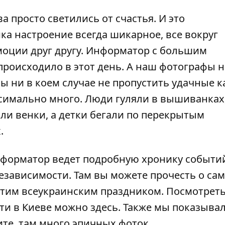
а просто светились от счастья. И это
ка настроение всегда шикарное, все вокруг
оции друг другу.
Информатор
с большим
происходило в этот день. А наш фотографы 
ы ни в коем случае не пропустить удачные к
симально много. Люди гуляли в вышиванках,
или венки, а детки бегали по перекрытым
.
нформатор ведет
подробную хронику событи
езависимости. Там вы можете прочесть о са
этим всеукраинским праздником. Посмотреть
сти в Киеве можно
здесь
. Также мы показывал
ите, там много эпичных фоток.