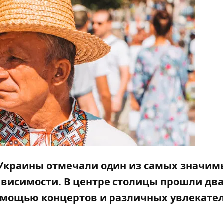
й Украины отмечали один из самых значим
ависимости
. В центре столицы прошли дв
помощью концертов и различных увлекате