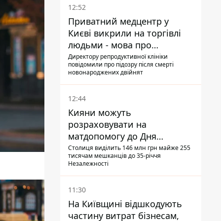
12:52
Приватний медцентр у
Києві викрили на торгівлі
людьми - мова про
сурогатне материнство
Директору репродуктивної клініки
повідомили про підозру після смерті
новонароджених двійнят
12:44
Кияни можуть
розраховувати на
матдопомогу до Дня
незалежності - кому її
Столиця виділить 146 млн грн майже 255
тисячам мешканців до 35-річчя
дадуть
Незалежності
11:30
На Київщині відшкодують
частину витрат бізнесам,