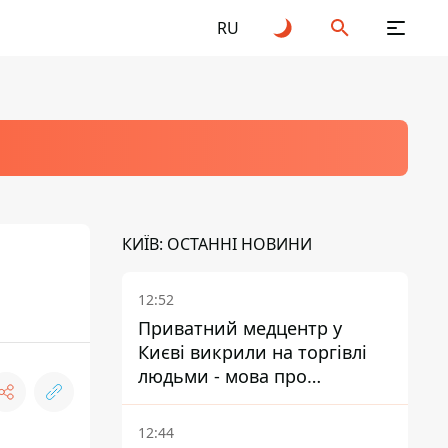
RU
КИЇВ: ОСТАННІ НОВИНИ
12:52
Приватний медцентр у
Києві викрили на торгівлі
людьми - мова про
сурогатне материнство
12:44