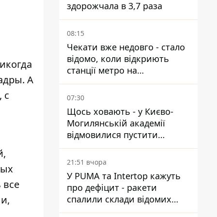
здорожчала в 3,7 раза
08:15
Чекати вже недовго - стало
відомо, коли відкриють
никогда
станції метро на
адры. А
Виноградарі
 с
07:30
Щось ховають - у Києво-
Могилянській академії
відмовилися пустити
комісію з охорони пам'яток
й
,
на територію
21:51 вчора
мых
У PUMA та Intertop кажуть
 все
про дефіцит - ракети
и,
спалили склади відомих
брендів