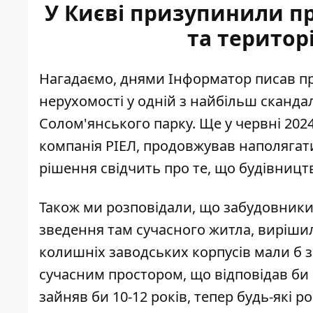
У Києві призупинили пр
та територ
Нагадаємо, днями Інформатор писав про
нерухомості
у одній з найбільш скандал
Солом'янського парку. Ще у червні 2024
компанія РІЕЛ, продовжував наполягати
рішення свідчить про те, що будівницт
Також ми розповідали, що забудовники,
зведення там сучасного житла,
вирішил
колишніх заводських корпусів мали б 
сучасним простором, що відповідав би ко
зайняв би 10-12 років, тепер будь-які р