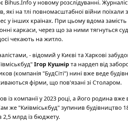
є Bihus.Info
у новому розслідуванні. Журналі
, які на тлі повномасштабної війни поїхали 
ес у інших країнах. При цьому вдома замість
нні каркаси, через що за ними тягнуться суд
досі чекають на житло.
лістами, - відомий у Києві та Харкові забуд
иївміськбуд"
Ігор Кушнір
та нардеп від забор
ков (компанія "БудСіті") нині вже веде буді
бживаються фірми, що пов'язані зі Столаром.
ов із компанії у 2023 році, а його родина вже
. Сам же "Київміськбуд" зупинив будівництво 1
 2,5 млрд із бюджету.