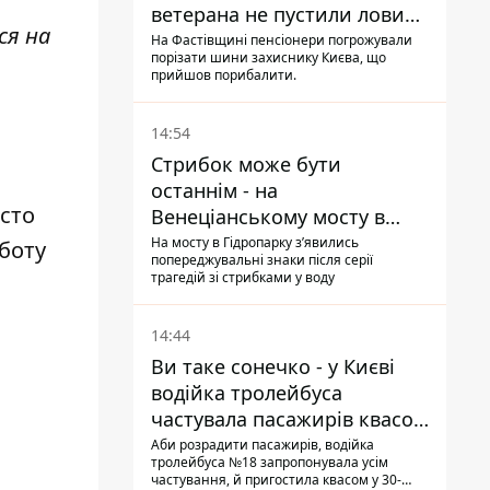
ветерана не пустили ловити
ся на
рибу в озері
На Фастівщині пенсіонери погрожували
порізати шини захиснику Києва, що
прийшов порибалити.
14:54
Стрибок може бути
останнім - на
сто
Венеціанському мосту в
Гідропарку встановили
На мосту в Гідропарку зʼявились
боту
попереджувальні знаки після серії
таблички для відчайдухів
трагедій зі стрибками у воду
14:44
Ви таке сонечко - у Києві
водійка тролейбуса
частувала пасажирів квасом
під час знеструмлення
Аби розрадити пасажирів, водійка
тролейбуса №18 запропонувала усім
мережі
частування, й пригостила квасом у 30-