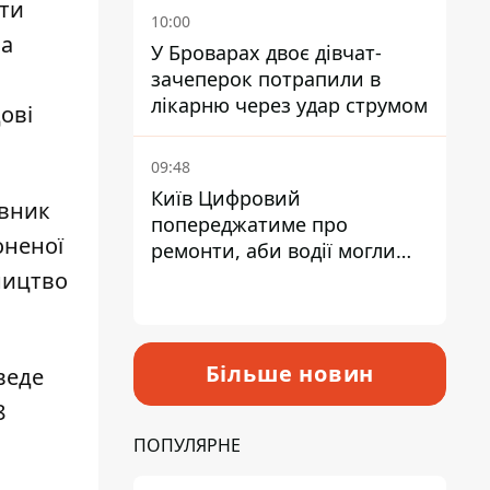
сти
10:00
за
У Броварах двоє дівчат-
зачеперок потрапили в
лікарню через удар струмом
ові
09:48
Київ Цифровий
овник
попереджатиме про
оненої
ремонти, аби водії могли
уникати ділянок із заторами
вництво
Більше новин
 веде
8
ПОПУЛЯРНЕ