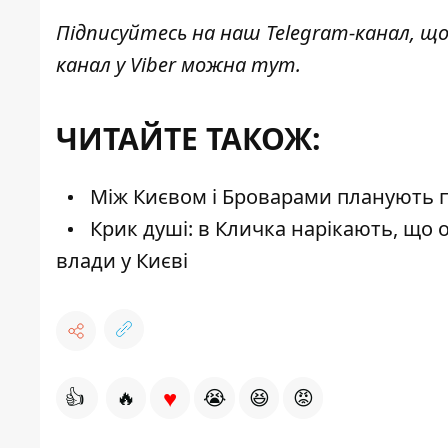
Підписуйтесь на наш
Telegram-канал
, щ
канал у Viber можна
тут
.
ЧИТАЙТЕ ТАКОЖ:
Між Києвом і Броварами планують п
Крик душі: в Кличка нарікають, що 
влади у Києві
♥
👍
🔥
😭
😆
😡