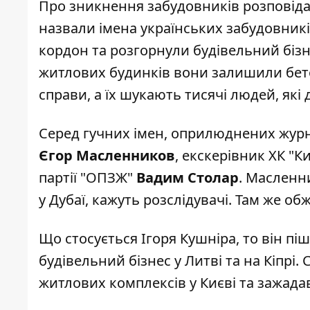
Про зникнення забудовників
розповіда
назвали імена українських забудовників
кордон та розгорнули будівельний бізн
житлових будинків вони залишили бето
справи, а їх шукають тисячі людей, які 
Серед гучних імен, оприлюднених журна
Єгор Масленников
, екскерівник ХК "К
партії "ОПЗЖ"
Вадим Столар
. Масленни
у Дубаї, кажуть розслідувачі. Там же о
Що стосується Ігоря Кушніра, то він піш
будівельний бізнес у Литві та на Кіпрі
житлових комплексів у Києві та зажадав