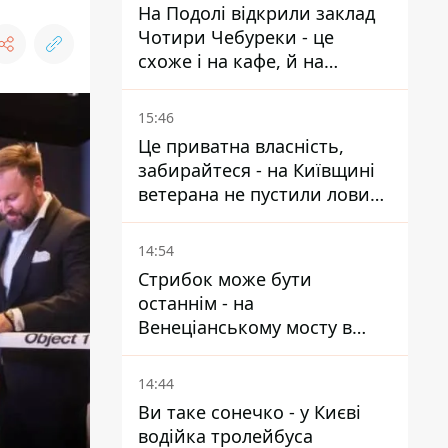
На Подолі відкрили заклад
Чотири Чебуреки - це
схоже і на кафе, й на
фастфуд
15:46
Це приватна власність,
забирайтеся - на Київщині
ветерана не пустили ловити
рибу в озері
14:54
Стрибок може бути
останнім - на
Венеціанському мосту в
Гідропарку встановили
таблички для відчайдухів
14:44
Ви таке сонечко - у Києві
водійка тролейбуса