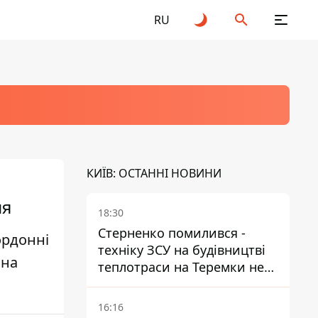
RU
КИЇВ: ОСТАННІ НОВИНИ
ня
18:30
Стерненко помилився -
ордонні
техніку ЗСУ на будівництві
 на
теплотраси на Теремки не
задіяли
16:16