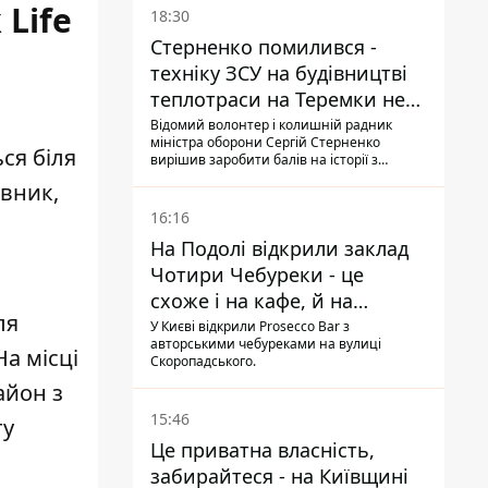
Life
18:30
Стерненко помилився -
техніку ЗСУ на будівництві
теплотраси на Теремки не
задіяли
Відомий волонтер і колишній радник
міністра оборони Сергій Стерненко
ся біля
вирішив заробити балів на історії з
вирубуванням дерев: він повідомив, що
овник,
на місці працює техніка, "передана на
ЗСУ", втім, це виявилося неправдою
16:16
На Подолі відкрили заклад
Чотири Чебуреки - це
схоже і на кафе, й на
ля
фастфуд
У Києві відкрили Prosecco Bar з
авторськими чебуреками на вулиці
а місці
Скоропадського.
айон з
15:46
ту
Це приватна власність,
забирайтеся - на Київщині