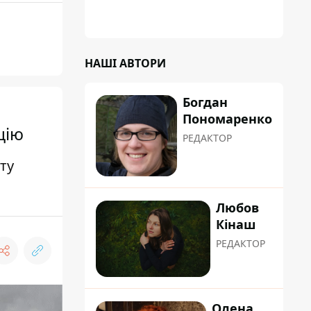
градусну спеку: це про людяність та добру
вдачу
НАШІ АВТОРИ
Богдан
Пономаренко
цію
РЕДАКТОР
ту
Любов
Кінаш
РЕДАКТОР
Олена