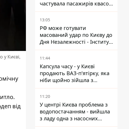
частувала пасажирів квасом
під час знеструмлення
мережі
13:05
РФ може готувати
масований удар по Києву до
Дня Незалежності - Інститут
вивчення війни
 у Києві,
11:44
Капсула часу - у Києві
продають ВАЗ-п'ятірку, яка
омічну
ніби щойно зійшла з
конвейєра
итло.
11:20
У центрі Києва проблема з
рдеп від
водопостачанням - вийшла
з ладу одна з насосних
станцій