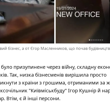
овий бізнес, а от Єгор Масленников, що почав будівництво
 було призупинене через війну, складну екон
ків. Так, низка бізнесменів вирішила
просто
зникнути з країни з грошима, отриманими за ж
ексочільник "Київміськбуду" Ігор Кушнір й на
. Втім, є й інші персони.