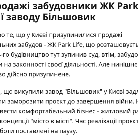
одажі забудовники ЖК Park 
ії заводу Більшовик
 те, що у Києві
призупинилися продажі
ьних забудов - ЖК Park Life, що розташовуєть
-го будівництво тут зупинив суд, втім, забуд
 на законності своєї діяльності. Але нинішнє
во дійсно призупинене.
 що викупили завод "Більшовик" у Києві зад
и заморозити проєкт
до завершення війни. Н
звести комфортабельний бізнес - житловий р
нцепції "місто в місті". Час реалізації проєк
оботи поставлені на паузу.