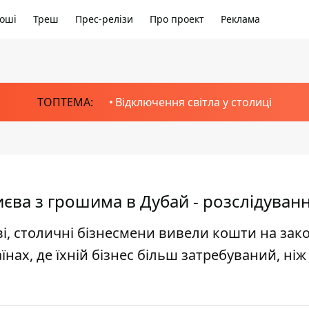
оші
Треш
Прес-релізи
Про проект
Реклама
ТОПТЕМА:
Відключення світла у столиці
иєва з грошима в Дубай - розслідуван
і, столичні бізнесмени вивели кошти на зак
їнах, де їхній бізнес більш затребуваний, ніж