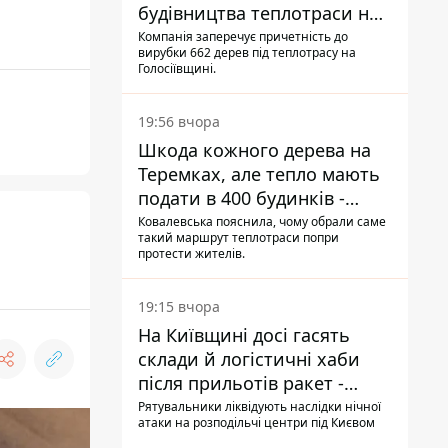
будівництва теплотраси на
Теремках
Компанія заперечує причетність до
вирубки 662 дерев під теплотрасу на
Голосіївщині.
19:56 вчора
Шкода кожного дерева на
Теремках, але тепло мають
подати в 400 будинків -
депутатка Київради
Ковалевська пояснила, чому обрали саме
такий маршрут теплотраси попри
протести жителів.
19:15 вчора
На Київщині досі гасять
склади й логістичні хаби
після прильотів ракет -
ДСНС
Рятувальники ліквідують наслідки нічної
атаки на розподільчі центри під Києвом