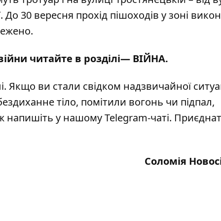
. До 30 вересня прохід пішоходів у зоні вико
межено.
 війни читайте в розділі—
ВІЙНА
.
і
. Якщо ви стали свідком надзвичайної ситуац
бездиханне тіло, помітили вогонь чи підпал,
кож напишіть у нашому Telegram-чаті. Приєдна
Соломія Новос