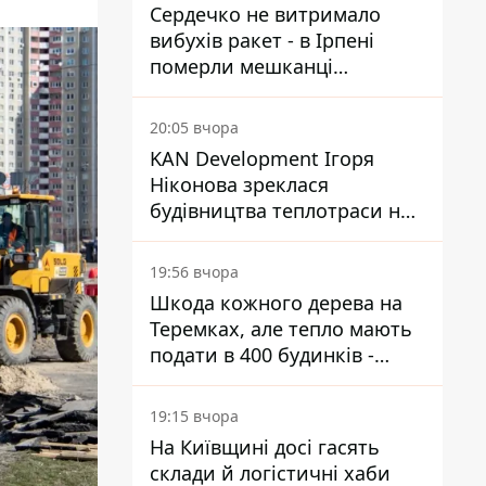
Сердечко не витримало
вибухів ракет - в Ірпені
померли мешканці
притулку для собак з
інвалідністю
20:05 вчора
KAN Development Ігоря
Ніконова зреклася
будівництва теплотраси на
Теремках
19:56 вчора
Шкода кожного дерева на
Теремках, але тепло мають
подати в 400 будинків -
депутатка Київради
19:15 вчора
На Київщині досі гасять
склади й логістичні хаби