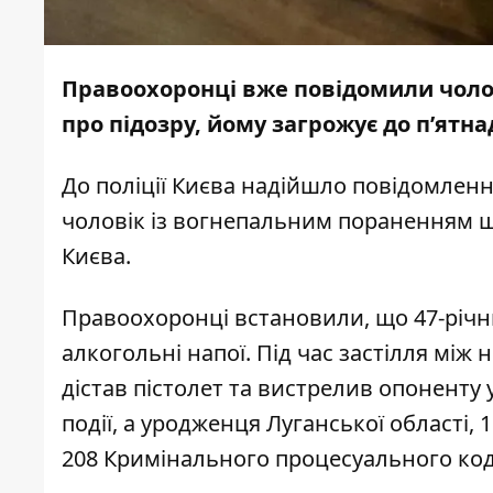
Правоохоронці вже повідомили чолов
про підозру, йому загрожує до п’ятн
До поліції Києва надійшло повідомленн
чоловік із вогнепальним пораненням 
Києва.
Правоохоронці встановили, що 47-річн
алкогольні напої. Під час застілля між 
дістав пістолет та вистрелив опоненту
події, а уродженця Луганської області,
208 Кримінального процесуального код