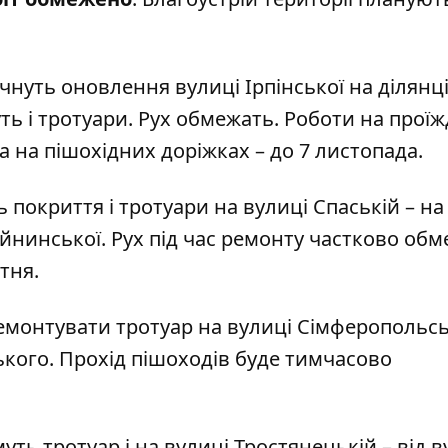
чнуть оновлення вулиці Ірпінської на ділянці
ь і тротуари. Рух обмежать. Роботи на проїж
а на пішохідних доріжках – до 7 листопада.
покриття і тротуари на вулиці Спаській – на
айнинської. Рух під час ремонту частково обм
тня.
ремонтувати тротуар на вулиці Сімферопольсь
ького. Прохід пішоходів буде тимчасово
ть тротуар і на вулиці Тростянецькій – від в