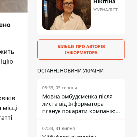
Нікітіна
ЖУРНАЛІСТ
ено
БІЛЬШЕ ПРО АВТОРІВ
ежить
ІНФОРМАТОРА
іцію
ОСТАННІ НОВИНИ УКРАЇНИ
08:53, 05 серпня
Мовна омбудсменка після
овіків
листа від Інформатора
 місці
планує покарати компанію-
атті
підрядника ПриватБанку
07:33, 31 липня