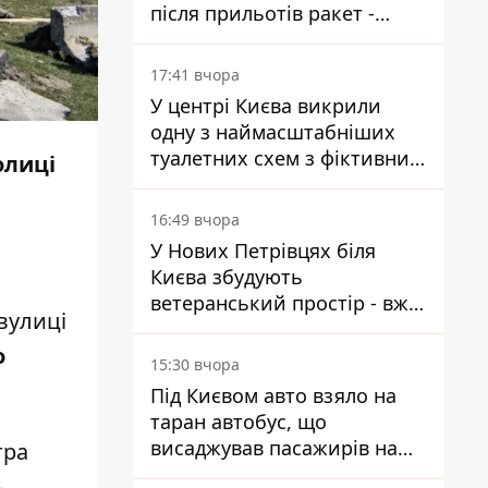
після прильотів ракет -
ДСНС
17:41 вчора
У центрі Києва викрили
одну з наймасштабніших
туалетних схем з фіктивним
олиці
будинком
16:49 вчора
У Нових Петрівцях біля
Києва збудують
ветеранський простір - вже
вулиці
знайшли проєктанта
о
15:30 вчора
Під Києвом авто взяло на
таран автобус, що
висаджував пасажирів на
тра
зупинці - пасажирка в
ь