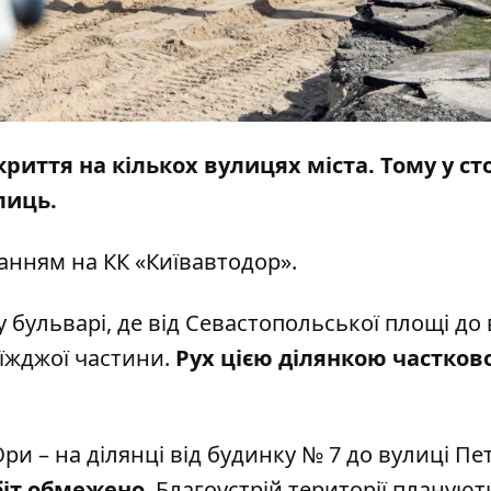
риття на кількох вулицях міста. Тому у ст
лиць.
анням на КК «Київавтодор».
бульварі, де від Севастопольської площі до 
їжджої частини.
Рух цією ділянкою частков
и – на ділянці від будинку № 7 до вулиці Пе
обіт обмежено
. Благоустрій території плануют