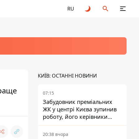
RU
КИЇВ: ОСТАННІ НОВИНИ
краще
07:15
Забудовник преміальних
ЖК у центрі Києва зупинив
роботу, його керівники
втекли з України - Bihus.info
20:38 вчора