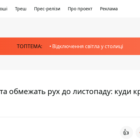
оші
Треш
Прес-релізи
Про проект
Реклама
ТОПТЕМА:
Відключення світла у столиці
 та обмежать рух до листопаду: куди 
👍