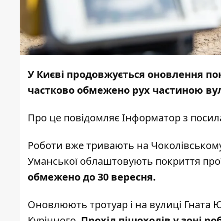
У Києві продовжується оновлення пок
частково обмежено рух частиною ву
Про це повідомляє
Інформатор
з посил
Роботи вже тривають на Чоколівському 
Уманської облаштовують покриття про
обмежено до 30 вересня.
Оновлюють тротуар і на вулиці Гната Юр
Курінного.
Прохід пішоходів у зоні р