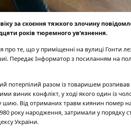
іку за скоєння тяжкого злочину повідомл
адцяти років тюремного ув’язнення.
я про те, що у приміщенні на вулиці Гонти л
шиї. Передає
Інформатор
з посиланням на пол
ий потерпілий разом із товаришем розпивав
ними виник конфлікт, у ході якого один із чол
 у шию. Від отриманих травм киянин помер на
 1980 року народження, затримали у порядку ст
ексу України.