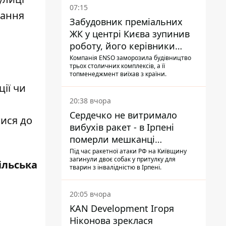
07:15
нання
Забудовник преміальних
ЖК у центрі Києва зупинив
роботу, його керівники
втекли з України - Bihus.info
Компанія ENSO заморозила будівництво
трьох столичних комплексів, а її
топменеджмент виїхав з країни.
ії чи
20:38 вчора
Сердечко не витримало
тися до
вибухів ракет - в Ірпені
померли мешканці
притулку для собак з
Під час ракетної атаки РФ на Київщину
загинули двоє собак у притулку для
інвалідністю
ільська
тварин з інвалідністю в Ірпені.
20:05 вчора
KAN Development Ігоря
Ніконова зреклася