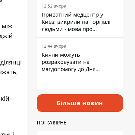
лікарні
12:52 вчора
Приватний медцентр у
Києві викрили на торгівлі
 між
людьми - мова про
джій
сурогатне материнство
12:44 вчора
Кияни можуть
 ділянці
розраховувати на
матдопомогу до Дня
ежать,
незалежності - кому її
дадуть
кій –
Більше новин
ПОПУЛЯРНЕ
улиці