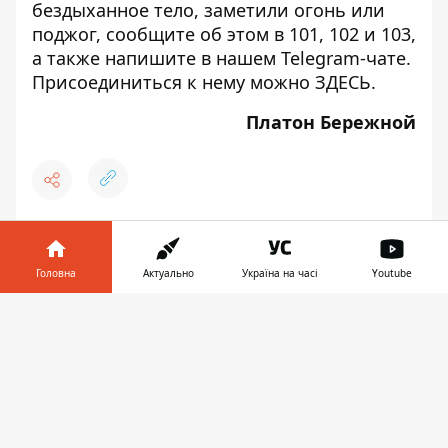
бездыханное тело, заметили огонь или
поджог, сообщите об этом в 101, 102 и 103,
а также напишите в нашем Telegram-чате.
Присоединиться к нему можно
ЗДЕСЬ
.
Платон Бережной
♥
🔥
😭
😆
😡
👍
Головна
Актуально
Україна на часі
Youtube
Інформатор у
Завантажити
телефоні
👉
ОБСТРЕЛ АВТО
НОВОСТИ КИЕВСКОЙ ОБЛАСТИ
ВОЙНА
ОБСТРЕЛ