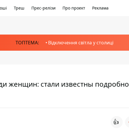
оші
Треш
Прес-релізи
Про проект
Реклама
ТОПТЕМА:
Відключення світла у столиці
ди женщин: стали известны подробно
👍