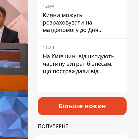
12:44
Кияни можуть
розраховувати на
матдопомогу до Дня
незалежності - кому її
дадуть
11:30
На Київщині відшкодують
частину витрат бізнесам,
що постраждали від
прильотів ракет
Більше новин
ПОПУЛЯРНЕ