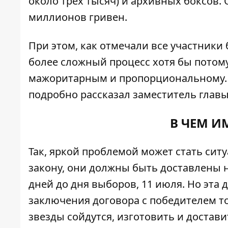
около трех тысяч) и архивных боксов.
миллионов гривен.
При этом, как отмечали все участники
более сложный процесс хотя бы потому
мажоритарным и пропорциональному. И
подробно рассказал заместитель глав
В ЧЕМ И
Так, яркой проблемой может стать си
закону, они должны быть доставлены н
дней до дня выборов, 11 июля. Но эта
заключения договора с победителем тор
звезды сойдутся, изготовить и доставит