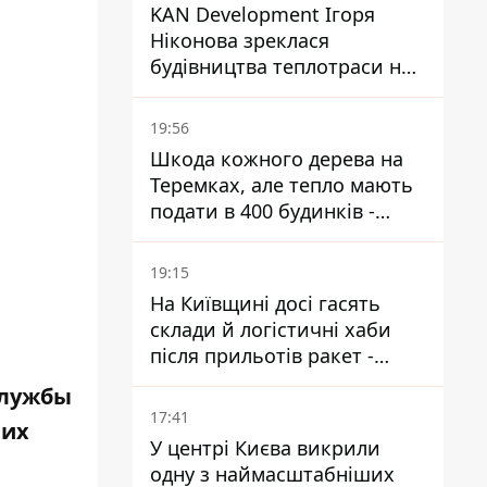
KAN Development Ігоря
Ніконова зреклася
будівництва теплотраси на
Теремках
19:56
Шкода кожного дерева на
Теремках, але тепло мають
подати в 400 будинків -
депутатка Київради
19:15
На Київщині досі гасять
склади й логістичні хаби
після прильотів ракет -
ДСНС
службы
17:41
ших
У центрі Києва викрили
одну з наймасштабніших