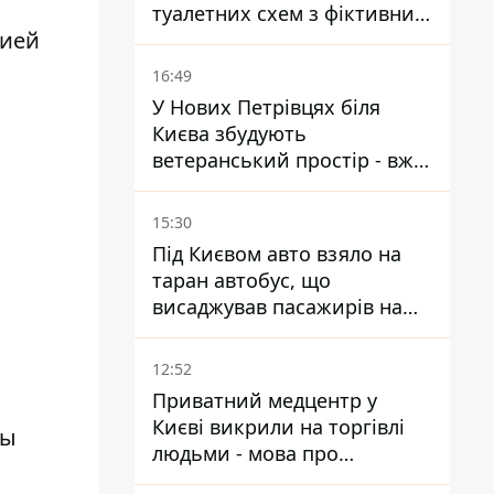
туалетних схем з фіктивним
цией
будинком
16:49
У Нових Петрівцях біля
Києва збудують
ветеранський простір - вже
знайшли проєктанта
15:30
Під Києвом авто взяло на
таран автобус, що
висаджував пасажирів на
зупинці - пасажирка в
лікарні
12:52
Приватний медцентр у
Києві викрили на торгівлі
мы
людьми - мова про
сурогатне материнство