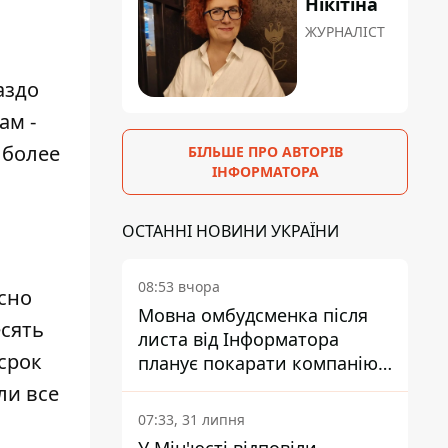
Нікітіна
ЖУРНАЛІСТ
аздо
ам -
 более
БІЛЬШЕ ПРО АВТОРІВ
ІНФОРМАТОРА
ОСТАННІ НОВИНИ УКРАЇНИ
08:53 вчора
сно
Мовна омбудсменка після
есять
листа від Інформатора
срок
планує покарати компанію-
підрядника ПриватБанку
ли все
07:33, 31 липня