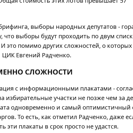
 Общая стоимость этих лотов превышает 57
 брифинга, выборы народных депутатов - гор
, что выборы будут проходить по двум списк
 это помимо других сложностей, о которых
ы ЦИК Евгений Радченко.
МЕННО СЛОЖНОСТИ
туация с информационными плакатами - согла
а избирательные участки не позже чем за д
 дата одновременно и самый оптимистичный 
гов. То есть, как отметил Радченко, даже ес
ь эти плакаты в срок просто не удастся.