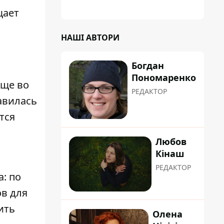
планували пізніше отримати "в
щает
обслуговування" земельну ділянку
НАШІ АВТОРИ
Богдан
Пономаренко
еще во
РЕДАКТОР
авилась
тся
Любов
Кінаш
РЕДАКТОР
: по
в для
ить
Олена