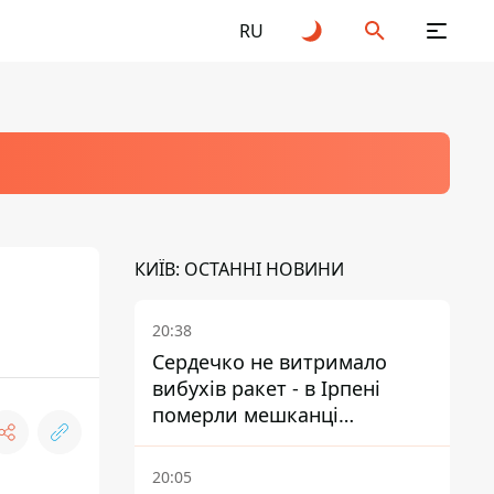
RU
КИЇВ: ОСТАННІ НОВИНИ
20:38
Сердечко не витримало
вибухів ракет - в Ірпені
померли мешканці
притулку для собак з
інвалідністю
20:05