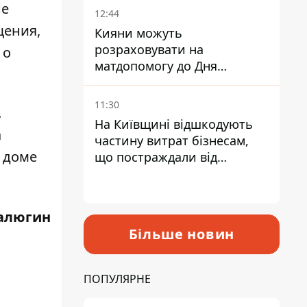
не
12:44
щения,
Кияни можуть
розраховувати на
 о
матдопомогу до Дня
.
незалежності - кому її
дадуть
11:30
.
На Київщині відшкодують
а
частину витрат бізнесам,
 доме
що постраждали від
прильотів ракет
алюгин
Більше новин
ПОПУЛЯРНЕ