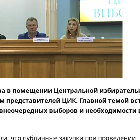
иева в помещении Центральной избиратель
м представителей ЦИК. Главной темой вс
к внеочередных выборов и необходимости 
ла, что публичные закупки при проведении