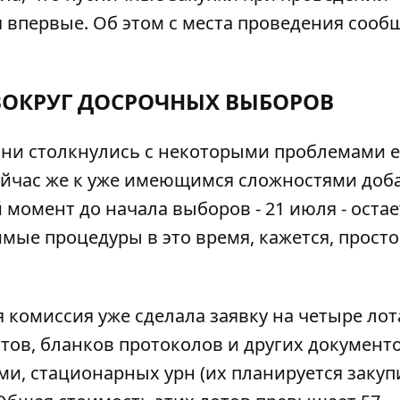
 впервые. Об этом с места проведения сооб
ВОКРУГ ДОСРОЧНЫХ ВЫБОРОВ
они столкнулись с некоторыми проблемами 
ейчас же к уже имеющимся сложностями доб
 момент до начала выборов - 21 июля - остае
имые процедуры в это время, кажется, просто
 комиссия уже сделала заявку на четыре лота
в, бланков протоколов и других документо
, стационарных урн (их планируется закуп