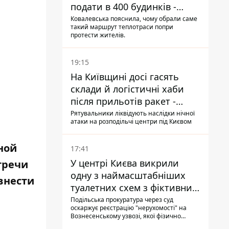
подати в 400 будинків -
депутатка Київради
Ковалевська пояснила, чому обрали саме
такий маршрут теплотраси попри
протести жителів.
19:15
На Київщині досі гасять
склади й логістичні хаби
після прильотів ракет -
ДСНС
Рятувальники ліквідують наслідки нічної
атаки на розподільчі центри під Києвом
ной
17:41
У центрі Києва викрили
тречи
одну з наймасштабніших
внести
туалетних схем з фіктивним
будинком
Подільська прокуратура через суд
оскаржує реєстрацію "нерухомості" на
Вознесенському узвозі, якої фізично
ніколи не існувало: під неї, ймовірно,