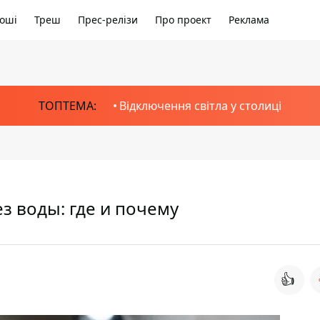
оші
Треш
Прес-релізи
Про проект
Реклама
ТОПТЕМА:
Відключення світла у столиці
з воды: где и почему
👍