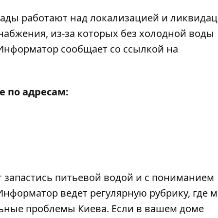
гады работают над локализацией и ликвида
набжения, из-за которых без холодной воды
Информатор
сообщает со ссылкой на
е по адресам:
т запастись питьевой водой и с пониманием
Информатор ведет регулярную рубрику, где 
ьные проблемы Киева
. Если в вашем доме