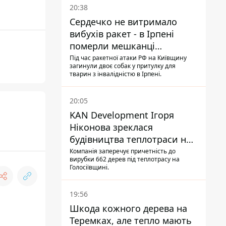
20:38
Сердечко не витримало
вибухів ракет - в Ірпені
померли мешканці
притулку для собак з
Під час ракетної атаки РФ на Київщину
загинули двоє собак у притулку для
інвалідністю
тварин з інвалідністю в Ірпені.
20:05
KAN Development Ігоря
Ніконова зреклася
будівництва теплотраси на
Теремках
Компанія заперечує причетність до
вирубки 662 дерев під теплотрасу на
Голосіївщині.
19:56
Шкода кожного дерева на
Теремках, але тепло мають